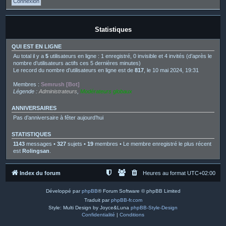
Statistiques
QUI EST EN LIGNE
Au total il y a
5
utilisateurs en ligne : 1 enregistré, 0 invisible et 4 invités (d’après le
nombre d’utilisateurs actifs ces 5 dernières minutes)
Le record du nombre d’utilisateurs en ligne est de
817
, le 10 mai 2024, 19:31
Membres :
Semrush [Bot]
Légende :
Administrateurs
,
Modérateurs globaux
ANNIVERSAIRES
Pas d’anniversaire à fêter aujourd’hui
STATISTIQUES
1143
messages •
327
sujets •
19
membres • Le membre enregistré le plus récent
est
Rolingsan
.
Index du forum
Heures au format
UTC+02:00
Développé par
phpBB
® Forum Software © phpBB Limited
Traduit par
phpBB-fr.com
Style: Multi Design by Joyce&Luna
phpBB-Style-Design
Confidentialité
|
Conditions