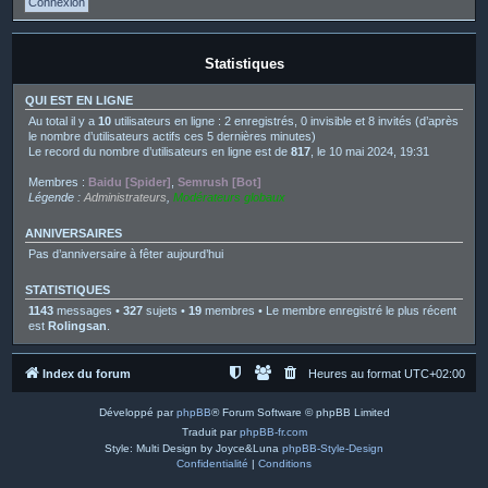
Statistiques
QUI EST EN LIGNE
Au total il y a
10
utilisateurs en ligne : 2 enregistrés, 0 invisible et 8 invités (d’après
le nombre d’utilisateurs actifs ces 5 dernières minutes)
Le record du nombre d’utilisateurs en ligne est de
817
, le 10 mai 2024, 19:31
Membres :
Baidu [Spider]
,
Semrush [Bot]
Légende :
Administrateurs
,
Modérateurs globaux
ANNIVERSAIRES
Pas d’anniversaire à fêter aujourd’hui
STATISTIQUES
1143
messages •
327
sujets •
19
membres • Le membre enregistré le plus récent
est
Rolingsan
.
Index du forum
Heures au format
UTC+02:00
Développé par
phpBB
® Forum Software © phpBB Limited
Traduit par
phpBB-fr.com
Style: Multi Design by Joyce&Luna
phpBB-Style-Design
Confidentialité
|
Conditions