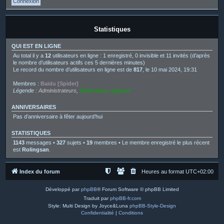
Statistiques
QUI EST EN LIGNE
Au total il y a
12
utilisateurs en ligne : 1 enregistré, 0 invisible et 11 invités (d’après
le nombre d’utilisateurs actifs ces 5 dernières minutes)
Le record du nombre d’utilisateurs en ligne est de
817
, le 10 mai 2024, 19:31
Membres :
Baidu [Spider]
Légende :
Administrateurs
,
Modérateurs globaux
ANNIVERSAIRES
Pas d’anniversaire à fêter aujourd’hui
STATISTIQUES
1143
messages •
327
sujets •
19
membres • Le membre enregistré le plus récent
est
Rolingsan
.
Index du forum
Heures au format
UTC+02:00
Développé par
phpBB
® Forum Software © phpBB Limited
Traduit par
phpBB-fr.com
Style: Multi Design by Joyce&Luna
phpBB-Style-Design
Confidentialité
|
Conditions