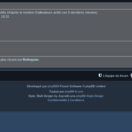
invités (d’après le nombre d’utilisateurs actifs ces 5 dernières minutes)
, 19:31
plus récent est
Rolingsan
.
L’équipe du forum
Développé par
phpBB
® Forum Software © phpBB Limited
Traduit par
phpBB-fr.com
Style: Multi Design by Joyce&Luna
phpBB-Style-Design
Confidentialité
|
Conditions