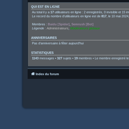
QUI EST EN LIGNE
Au total il y a
17
utilisateurs en ligne : 2 enregistrés, 0 invisible et 15 
Le record du nombre d’utilisateurs en ligne est de
817
, le 10 mai 2024
Membres :
Baidu [Spider]
,
Semrush [Bot]
Légende :
Administrateurs
,
Modérateurs globaux
ANNIVERSAIRES
Pas d’anniversaire à fêter aujourd’hui
STATISTIQUES
1143
messages •
327
sujets •
19
membres • Le membre enregistré le 
Index du forum