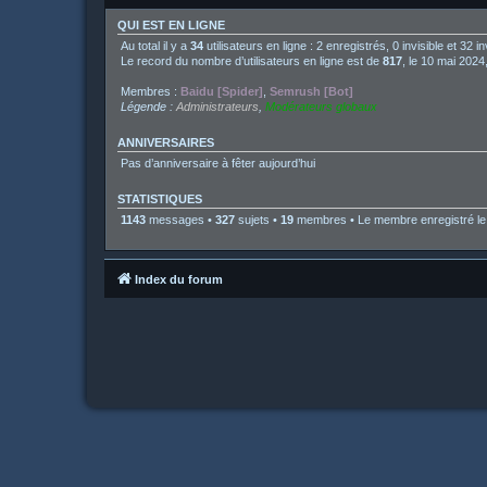
QUI EST EN LIGNE
Au total il y a
34
utilisateurs en ligne : 2 enregistrés, 0 invisible et 32 
Le record du nombre d’utilisateurs en ligne est de
817
, le 10 mai 2024
Membres :
Baidu [Spider]
,
Semrush [Bot]
Légende :
Administrateurs
,
Modérateurs globaux
ANNIVERSAIRES
Pas d’anniversaire à fêter aujourd’hui
STATISTIQUES
1143
messages •
327
sujets •
19
membres • Le membre enregistré le 
Index du forum