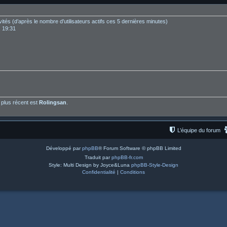
invités (d’après le nombre d’utilisateurs actifs ces 5 dernières minutes)
, 19:31
plus récent est
Rolingsan
.
L’équipe du forum
Développé par
phpBB
® Forum Software © phpBB Limited
Traduit par
phpBB-fr.com
Style: Multi Design by Joyce&Luna
phpBB-Style-Design
Confidentialité
|
Conditions