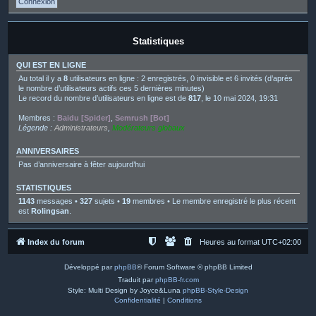
Statistiques
QUI EST EN LIGNE
Au total il y a
8
utilisateurs en ligne : 2 enregistrés, 0 invisible et 6 invités (d’après
le nombre d’utilisateurs actifs ces 5 dernières minutes)
Le record du nombre d’utilisateurs en ligne est de
817
, le 10 mai 2024, 19:31
Membres :
Baidu [Spider]
,
Semrush [Bot]
Légende :
Administrateurs
,
Modérateurs globaux
ANNIVERSAIRES
Pas d’anniversaire à fêter aujourd’hui
STATISTIQUES
1143
messages •
327
sujets •
19
membres • Le membre enregistré le plus récent
est
Rolingsan
.
Index du forum
Heures au format
UTC+02:00
Développé par
phpBB
® Forum Software © phpBB Limited
Traduit par
phpBB-fr.com
Style: Multi Design by Joyce&Luna
phpBB-Style-Design
Confidentialité
|
Conditions