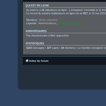
QUI EST EN LIGNE
Au total il y a
12
utilisateurs en ligne : 1 enregistré, 0 invisible et 11 i
Le record du nombre d’utilisateurs en ligne est de
817
, le 10 mai 2024
Membres :
Baidu [Spider]
Légende :
Administrateurs
,
Modérateurs globaux
ANNIVERSAIRES
Pas d’anniversaire à fêter aujourd’hui
STATISTIQUES
1143
messages •
327
sujets •
19
membres • Le membre enregistré le 
Index du forum