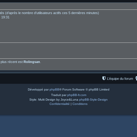
nvités (d’après le nombre d’utilisateurs actifs ces 5 dernières minutes)
, 19:31
plus récent est
Rolingsan
.
L’équipe du forum
Développé par
phpBB
® Forum Software © phpBB Limited
Traduit par
phpBB-fr.com
Style: Multi Design by Joyce&Luna
phpBB-Style-Design
Confidentialité
|
Conditions