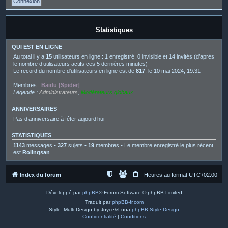
Statistiques
QUI EST EN LIGNE
Au total il y a
15
utilisateurs en ligne : 1 enregistré, 0 invisible et 14 invités (d’après
le nombre d’utilisateurs actifs ces 5 dernières minutes)
Le record du nombre d’utilisateurs en ligne est de
817
, le 10 mai 2024, 19:31
Membres :
Baidu [Spider]
Légende :
Administrateurs
,
Modérateurs globaux
ANNIVERSAIRES
Pas d’anniversaire à fêter aujourd’hui
STATISTIQUES
1143
messages •
327
sujets •
19
membres • Le membre enregistré le plus récent
est
Rolingsan
.
Index du forum
Heures au format
UTC+02:00
Développé par
phpBB
® Forum Software © phpBB Limited
Traduit par
phpBB-fr.com
Style: Multi Design by Joyce&Luna
phpBB-Style-Design
Confidentialité
|
Conditions