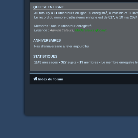
QUI EST EN LIGNE
Au total il y a
11
utilisateurs en ligne : 0 enregistré, 0 invisible et 11 i
Le record du nombre d’utilisateurs en ligne est de
817
, le 10 mai 2024
Membres : Aucun utilisateur enregistré
Légende :
Administrateurs
,
Modérateurs globaux
ANNIVERSAIRES
Pas d’anniversaire à fêter aujourd’hui
STATISTIQUES
1143
messages •
327
sujets •
19
membres • Le membre enregistré le 
Index du forum