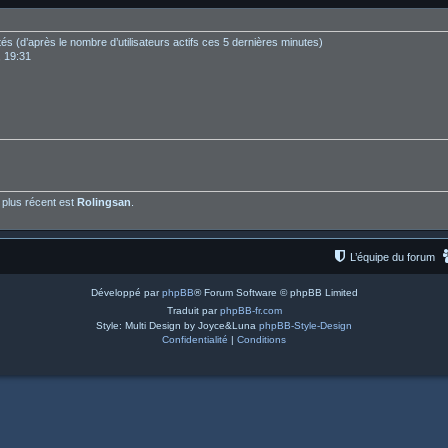
nvités (d’après le nombre d’utilisateurs actifs ces 5 dernières minutes)
, 19:31
plus récent est
Rolingsan
.
L’équipe du forum
Développé par
phpBB
® Forum Software © phpBB Limited
Traduit par
phpBB-fr.com
Style: Multi Design by Joyce&Luna
phpBB-Style-Design
Confidentialité
|
Conditions