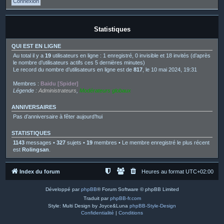
Statistiques
QUI EST EN LIGNE
Au total il y a
19
utilisateurs en ligne : 1 enregistré, 0 invisible et 18 invités (d’après
le nombre d’utilisateurs actifs ces 5 dernières minutes)
Le record du nombre d’utilisateurs en ligne est de
817
, le 10 mai 2024, 19:31
Membres :
Baidu [Spider]
Légende :
Administrateurs
,
Modérateurs globaux
ANNIVERSAIRES
Pas d’anniversaire à fêter aujourd’hui
STATISTIQUES
1143
messages •
327
sujets •
19
membres • Le membre enregistré le plus récent
est
Rolingsan
.
Index du forum
Heures au format
UTC+02:00
Développé par
phpBB
® Forum Software © phpBB Limited
Traduit par
phpBB-fr.com
Style: Multi Design by Joyce&Luna
phpBB-Style-Design
Confidentialité
|
Conditions