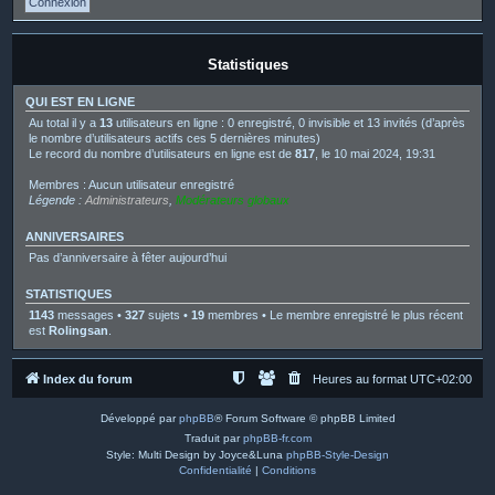
Statistiques
QUI EST EN LIGNE
Au total il y a
13
utilisateurs en ligne : 0 enregistré, 0 invisible et 13 invités (d’après
le nombre d’utilisateurs actifs ces 5 dernières minutes)
Le record du nombre d’utilisateurs en ligne est de
817
, le 10 mai 2024, 19:31
Membres : Aucun utilisateur enregistré
Légende :
Administrateurs
,
Modérateurs globaux
ANNIVERSAIRES
Pas d’anniversaire à fêter aujourd’hui
STATISTIQUES
1143
messages •
327
sujets •
19
membres • Le membre enregistré le plus récent
est
Rolingsan
.
Index du forum
Heures au format
UTC+02:00
Développé par
phpBB
® Forum Software © phpBB Limited
Traduit par
phpBB-fr.com
Style: Multi Design by Joyce&Luna
phpBB-Style-Design
Confidentialité
|
Conditions