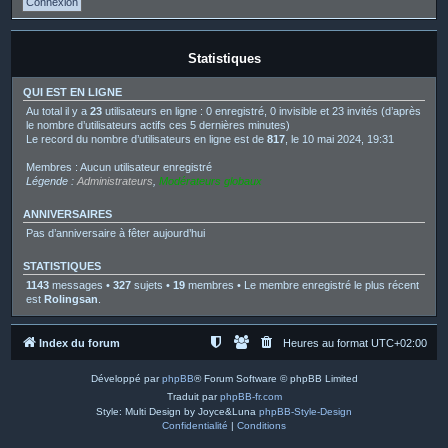
Statistiques
QUI EST EN LIGNE
Au total il y a
23
utilisateurs en ligne : 0 enregistré, 0 invisible et 23 invités (d’après
le nombre d’utilisateurs actifs ces 5 dernières minutes)
Le record du nombre d’utilisateurs en ligne est de
817
, le 10 mai 2024, 19:31
Membres : Aucun utilisateur enregistré
Légende :
Administrateurs
,
Modérateurs globaux
ANNIVERSAIRES
Pas d’anniversaire à fêter aujourd’hui
STATISTIQUES
1143
messages •
327
sujets •
19
membres • Le membre enregistré le plus récent
est
Rolingsan
.
Index du forum
Heures au format
UTC+02:00
Développé par
phpBB
® Forum Software © phpBB Limited
Traduit par
phpBB-fr.com
Style: Multi Design by Joyce&Luna
phpBB-Style-Design
Confidentialité
|
Conditions