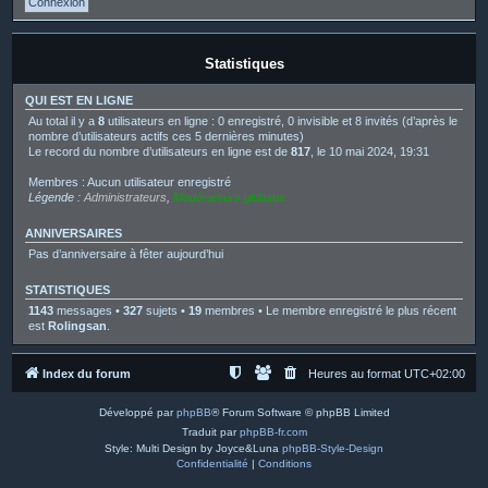
Statistiques
QUI EST EN LIGNE
Au total il y a
8
utilisateurs en ligne : 0 enregistré, 0 invisible et 8 invités (d’après le
nombre d’utilisateurs actifs ces 5 dernières minutes)
Le record du nombre d’utilisateurs en ligne est de
817
, le 10 mai 2024, 19:31
Membres : Aucun utilisateur enregistré
Légende :
Administrateurs
,
Modérateurs globaux
ANNIVERSAIRES
Pas d’anniversaire à fêter aujourd’hui
STATISTIQUES
1143
messages •
327
sujets •
19
membres • Le membre enregistré le plus récent
est
Rolingsan
.
Index du forum
Heures au format
UTC+02:00
Développé par
phpBB
® Forum Software © phpBB Limited
Traduit par
phpBB-fr.com
Style: Multi Design by Joyce&Luna
phpBB-Style-Design
Confidentialité
|
Conditions