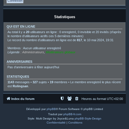
Statistiques
QUI EST EN LIGNE
Au total il y a
20
utilisateurs en ligne : 0 enregistré, 0 invisible et 20 invités (d’après
le nombre d’utilisateurs actifs ces 5 dernières minutes)
Le record du nombre d’utilisateurs en ligne est de
817
, le 10 mai 2024, 19:31
Membres : Aucun utilisateur enregistré
Légende :
Administrateurs
,
Modérateurs globaux
ANNIVERSAIRES
Pas d’anniversaire à fêter aujourd’hui
STATISTIQUES
1143
messages •
327
sujets •
19
membres • Le membre enregistré le plus récent
est
Rolingsan
.
Index du forum
Heures au format
UTC+02:00
Développé par
phpBB
® Forum Software © phpBB Limited
Traduit par
phpBB-fr.com
Style: Multi Design by Joyce&Luna
phpBB-Style-Design
Confidentialité
|
Conditions