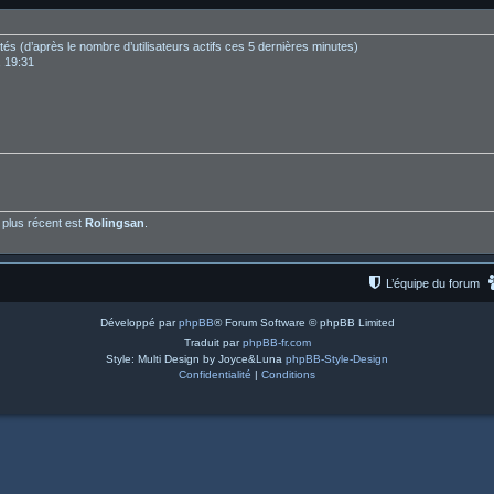
nvités (d’après le nombre d’utilisateurs actifs ces 5 dernières minutes)
, 19:31
plus récent est
Rolingsan
.
L’équipe du forum
Développé par
phpBB
® Forum Software © phpBB Limited
Traduit par
phpBB-fr.com
Style: Multi Design by Joyce&Luna
phpBB-Style-Design
Confidentialité
|
Conditions