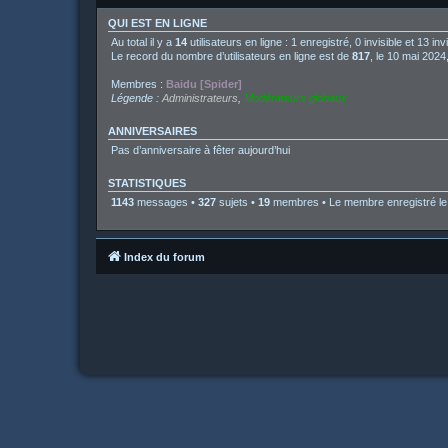
QUI EST EN LIGNE
Au total il y a
14
utilisateurs en ligne : 1 enregistré, 0 invisible et 13 i
Le record du nombre d’utilisateurs en ligne est de
817
, le 10 mai 2024
Membres :
Baidu [Spider]
Légende :
Administrateurs
,
Modérateurs globaux
ANNIVERSAIRES
Pas d’anniversaire à fêter aujourd’hui
STATISTIQUES
1143
messages •
327
sujets •
19
membres • Le membre enregistré le 
Index du forum