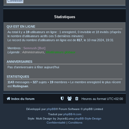
Statistiques
QUI EST EN LIGNE
Au total il y a
19
utilisateurs en ligne : 1 enregistré, 0 invisible et 18 invités (d’après
le nombre d’utilisateurs actifs ces 5 dernières minutes)
Le record du nombre d’utilisateurs en ligne est de
817
, le 10 mai 2024, 19:31
Membres :
Semrush [Bot]
Légende :
Administrateurs
,
Modérateurs globaux
ANNIVERSAIRES
Pas d’anniversaire à fêter aujourd’hui
STATISTIQUES
1143
messages •
327
sujets •
19
membres • Le membre enregistré le plus récent
est
Rolingsan
.
Index du forum
Heures au format
UTC+02:00
Développé par
phpBB
® Forum Software © phpBB Limited
Traduit par
phpBB-fr.com
Style: Multi Design by Joyce&Luna
phpBB-Style-Design
Confidentialité
|
Conditions