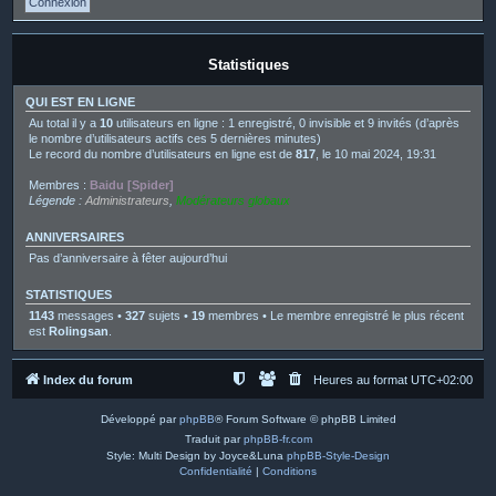
Statistiques
QUI EST EN LIGNE
Au total il y a
10
utilisateurs en ligne : 1 enregistré, 0 invisible et 9 invités (d’après
le nombre d’utilisateurs actifs ces 5 dernières minutes)
Le record du nombre d’utilisateurs en ligne est de
817
, le 10 mai 2024, 19:31
Membres :
Baidu [Spider]
Légende :
Administrateurs
,
Modérateurs globaux
ANNIVERSAIRES
Pas d’anniversaire à fêter aujourd’hui
STATISTIQUES
1143
messages •
327
sujets •
19
membres • Le membre enregistré le plus récent
est
Rolingsan
.
Index du forum
Heures au format
UTC+02:00
Développé par
phpBB
® Forum Software © phpBB Limited
Traduit par
phpBB-fr.com
Style: Multi Design by Joyce&Luna
phpBB-Style-Design
Confidentialité
|
Conditions