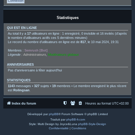
Statistiques
QUI EST EN LIGNE
Au total il y a
17
utilisateurs en ligne : 1 enregistré, 0 invisible et 16 invités (d’après
le nombre d’utilisateurs actifs ces 5 dernières minutes)
Le record du nombre d’utilisateurs en ligne est de
817
, le 10 mai 2024, 19:31
Membres :
Semrush [Bot]
Légende :
Administrateurs
,
Modérateurs globaux
ANNIVERSAIRES
Pas d’anniversaire à fêter aujourd’hui
STATISTIQUES
1143
messages •
327
sujets •
19
membres • Le membre enregistré le plus récent
est
Rolingsan
.
Index du forum
Heures au format
UTC+02:00
Développé par
phpBB
® Forum Software © phpBB Limited
Traduit par
phpBB-fr.com
Style: Multi Design by Joyce&Luna
phpBB-Style-Design
Confidentialité
|
Conditions