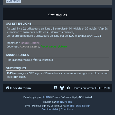
Statistiques
QUI EST EN LIGNE
Au total il y a
11
utilisateurs en ligne : 1 enregistré, 0 invisible et 10 invités (d’après
le nombre d’utilisateurs actifs ces 5 dernières minutes)
Le record du nombre d’utilisateurs en ligne est de
817
, le 10 mai 2024, 19:31
Membres :
Baidu [Spider]
Légende :
Administrateurs
,
Modérateurs globaux
ANNIVERSAIRES
Pas d’anniversaire à fêter aujourd’hui
STATISTIQUES
1143
messages •
327
sujets •
19
membres • Le membre enregistré le plus récent
est
Rolingsan
.
Index du forum
Heures au format
UTC+02:00
Développé par
phpBB
® Forum Software © phpBB Limited
Traduit par
phpBB-fr.com
Style: Multi Design by Joyce&Luna
phpBB-Style-Design
Confidentialité
|
Conditions