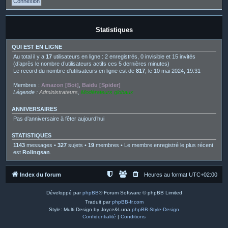
Statistiques
QUI EST EN LIGNE
Au total il y a
17
utilisateurs en ligne : 2 enregistrés, 0 invisible et 15 invités
(d’après le nombre d’utilisateurs actifs ces 5 dernières minutes)
Le record du nombre d’utilisateurs en ligne est de
817
, le 10 mai 2024, 19:31
Membres :
Amazon [Bot]
,
Baidu [Spider]
Légende :
Administrateurs
,
Modérateurs globaux
ANNIVERSAIRES
Pas d’anniversaire à fêter aujourd’hui
STATISTIQUES
1143
messages •
327
sujets •
19
membres • Le membre enregistré le plus récent
est
Rolingsan
.
Index du forum
Heures au format
UTC+02:00
Développé par
phpBB
® Forum Software © phpBB Limited
Traduit par
phpBB-fr.com
Style: Multi Design by Joyce&Luna
phpBB-Style-Design
Confidentialité
|
Conditions