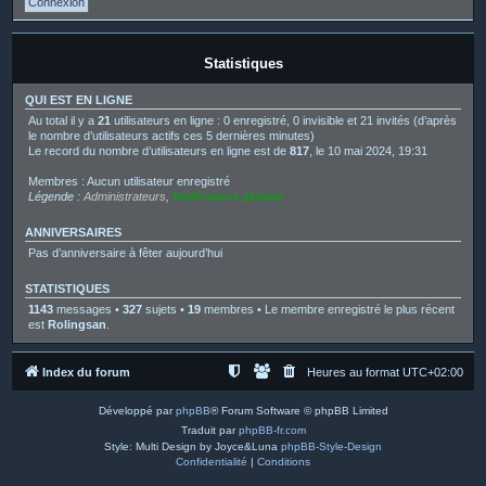
Statistiques
QUI EST EN LIGNE
Au total il y a
21
utilisateurs en ligne : 0 enregistré, 0 invisible et 21 invités (d’après
le nombre d’utilisateurs actifs ces 5 dernières minutes)
Le record du nombre d’utilisateurs en ligne est de
817
, le 10 mai 2024, 19:31
Membres : Aucun utilisateur enregistré
Légende :
Administrateurs
,
Modérateurs globaux
ANNIVERSAIRES
Pas d’anniversaire à fêter aujourd’hui
STATISTIQUES
1143
messages •
327
sujets •
19
membres • Le membre enregistré le plus récent
est
Rolingsan
.
Index du forum
Heures au format
UTC+02:00
Développé par
phpBB
® Forum Software © phpBB Limited
Traduit par
phpBB-fr.com
Style: Multi Design by Joyce&Luna
phpBB-Style-Design
Confidentialité
|
Conditions