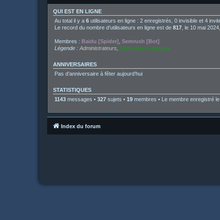
QUI EST EN LIGNE
Au total il y a
6
utilisateurs en ligne : 2 enregistrés, 0 invisible et 4 in
Le record du nombre d’utilisateurs en ligne est de
817
, le 10 mai 2024
Membres :
Baidu [Spider]
,
Semrush [Bot]
Légende :
Administrateurs
,
Modérateurs globaux
ANNIVERSAIRES
Pas d’anniversaire à fêter aujourd’hui
STATISTIQUES
1143
messages •
327
sujets •
19
membres • Le membre enregistré le 
Index du forum