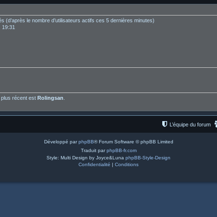
vités (d’après le nombre d’utilisateurs actifs ces 5 dernières minutes)
, 19:31
plus récent est
Rolingsan
.
L’équipe du forum
Développé par
phpBB
® Forum Software © phpBB Limited
Traduit par
phpBB-fr.com
Style: Multi Design by Joyce&Luna
phpBB-Style-Design
Confidentialité
|
Conditions