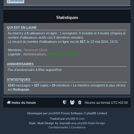
Statistiques
QUI EST EN LIGNE
Au total il y a
5
utilisateurs en ligne : 1 enregistré, 0 invisible et 4 invités (d’après le
nombre d’utilisateurs actifs ces 5 dernières minutes)
Le record du nombre d’utilisateurs en ligne est de
817
, le 10 mai 2024, 19:31
Membres :
Semrush [Bot]
Légende :
Administrateurs
,
Modérateurs globaux
ANNIVERSAIRES
Pas d’anniversaire à fêter aujourd’hui
STATISTIQUES
1143
messages •
327
sujets •
19
membres • Le membre enregistré le plus récent
est
Rolingsan
.
Index du forum
Heures au format
UTC+02:00
Développé par
phpBB
® Forum Software © phpBB Limited
Traduit par
phpBB-fr.com
Style: Multi Design by Joyce&Luna
phpBB-Style-Design
Confidentialité
|
Conditions