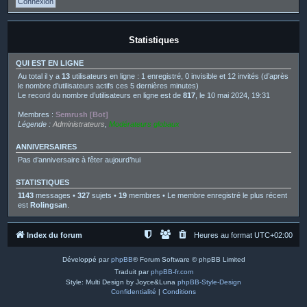
Statistiques
QUI EST EN LIGNE
Au total il y a
13
utilisateurs en ligne : 1 enregistré, 0 invisible et 12 invités (d’après
le nombre d’utilisateurs actifs ces 5 dernières minutes)
Le record du nombre d’utilisateurs en ligne est de
817
, le 10 mai 2024, 19:31
Membres :
Semrush [Bot]
Légende :
Administrateurs
,
Modérateurs globaux
ANNIVERSAIRES
Pas d’anniversaire à fêter aujourd’hui
STATISTIQUES
1143
messages •
327
sujets •
19
membres • Le membre enregistré le plus récent
est
Rolingsan
.
Index du forum
Heures au format
UTC+02:00
Développé par
phpBB
® Forum Software © phpBB Limited
Traduit par
phpBB-fr.com
Style: Multi Design by Joyce&Luna
phpBB-Style-Design
Confidentialité
|
Conditions