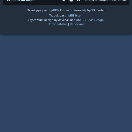
Développé par
phpBB
® Forum Software © phpBB Limited
Traduit par
phpBB-fr.com
Style: Multi Design by Joyce&Luna
phpBB-Style-Design
Confidentialité
|
Conditions