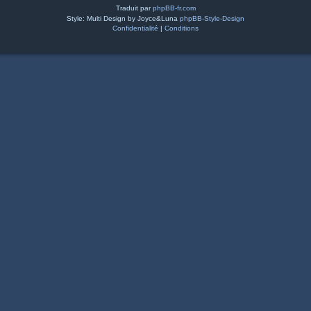
Traduit par
phpBB-fr.com
Style: Multi Design by Joyce&Luna
phpBB-Style-Design
Confidentialité
|
Conditions