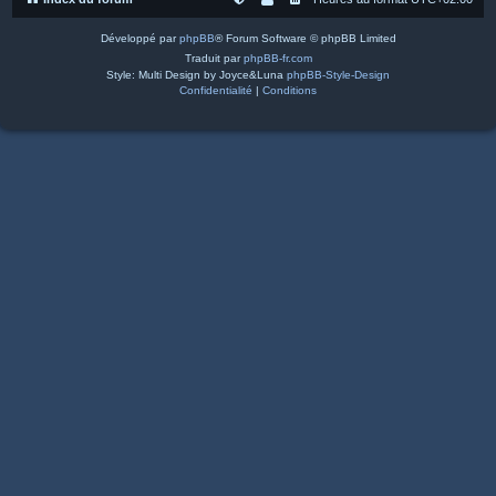
Développé par
phpBB
® Forum Software © phpBB Limited
Traduit par
phpBB-fr.com
Style: Multi Design by Joyce&Luna
phpBB-Style-Design
Confidentialité
|
Conditions