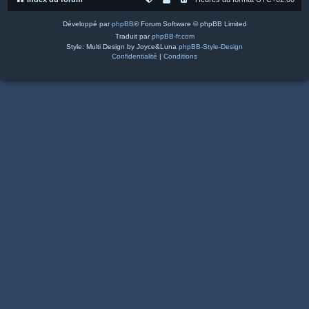
Développé par
phpBB
® Forum Software © phpBB Limited
Traduit par
phpBB-fr.com
Style: Multi Design by Joyce&Luna
phpBB-Style-Design
Confidentialité
|
Conditions