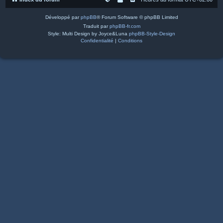
Développé par
phpBB
® Forum Software © phpBB Limited
Traduit par
phpBB-fr.com
Style: Multi Design by Joyce&Luna
phpBB-Style-Design
Confidentialité
|
Conditions