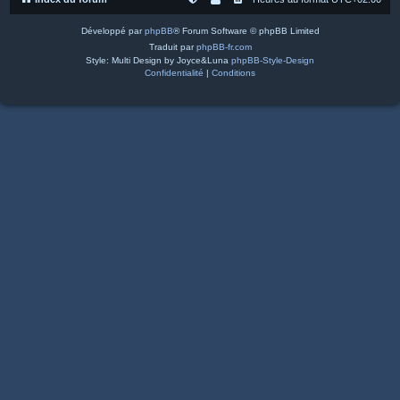
Développé par
phpBB
® Forum Software © phpBB Limited
Traduit par
phpBB-fr.com
Style: Multi Design by Joyce&Luna
phpBB-Style-Design
Confidentialité
|
Conditions