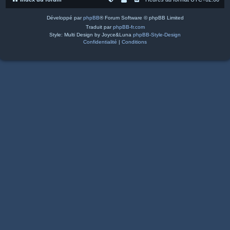
Développé par
phpBB
® Forum Software © phpBB Limited
Traduit par
phpBB-fr.com
Style: Multi Design by Joyce&Luna
phpBB-Style-Design
Confidentialité
|
Conditions