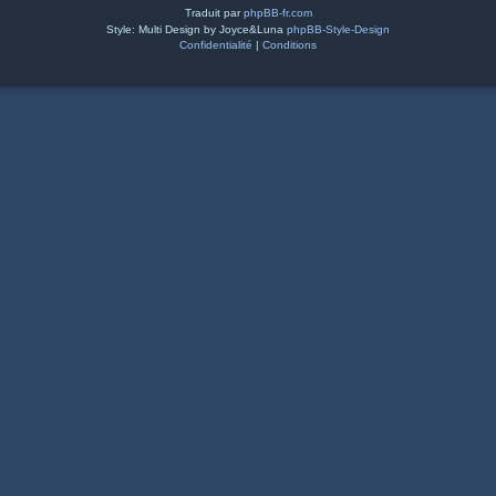
Traduit par
phpBB-fr.com
Style: Multi Design by Joyce&Luna
phpBB-Style-Design
Confidentialité
|
Conditions