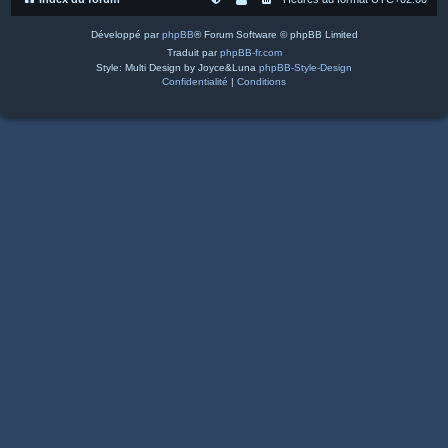
Développé par
phpBB
® Forum Software © phpBB Limited
Traduit par
phpBB-fr.com
Style: Multi Design by Joyce&Luna
phpBB-Style-Design
Confidentialité
|
Conditions