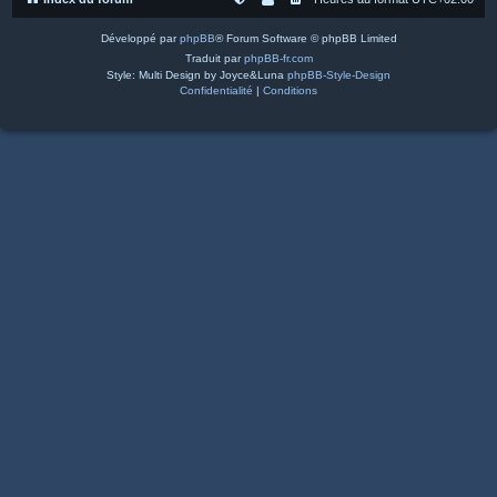
Développé par
phpBB
® Forum Software © phpBB Limited
Traduit par
phpBB-fr.com
Style: Multi Design by Joyce&Luna
phpBB-Style-Design
Confidentialité
|
Conditions