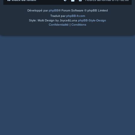
Développé par
phpBB
® Forum Software © phpBB Limited
Traduit par
phpBB-fr.com
Style: Multi Design by Joyce&Luna
phpBB-Style-Design
Confidentialité
|
Conditions