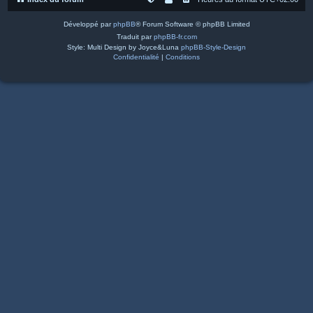
Développé par
phpBB
® Forum Software © phpBB Limited
Traduit par
phpBB-fr.com
Style: Multi Design by Joyce&Luna
phpBB-Style-Design
Confidentialité
|
Conditions