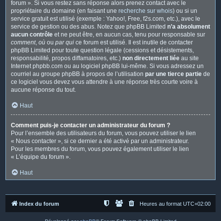
forum ». Si vous restez sans réponse alors prenez contact avec le
propriétaire du domaine (en faisant une
recherche sur whois
) ou si un
service gratuit est utilisé (exemple : Yahoo!, Free, f2s.com, etc.), avec le
service de gestion ou des abus. Notez que phpBB Limited
n’a absolument
aucun contrôle
et ne peut être, en aucun cas, tenu pour responsable sur
comment
,
où
ou
par qui
ce forum est utilisé. Il est inutile de contacter
phpBB Limited pour toute question légale (cessions et désistements,
responsabilité, propos diffamatoires, etc.)
non directement liée
au site
Internet phpbb.com ou au logiciel phpBB lui-même. Si vous adressez un
courriel au groupe phpBB à propos de l’utilisation
par une tierce partie
de
ce logiciel vous devez vous attendre à une réponse très courte voire à
aucune réponse du tout.
Haut
Comment puis-je contacter un administrateur du forum ?
Pour l’ensemble des utilisateurs du forum, vous pouvez utiliser le lien
« Nous contacter », si ce dernier a été activé par un administrateur.
Pour les membres du forum, vous pouvez également utiliser le lien
« L’équipe du forum ».
Haut
Index du forum
Heures au format
UTC+02:00