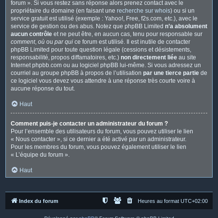
forum ». Si vous restez sans réponse alors prenez contact avec le
propriétaire du domaine (en faisant une
recherche sur whois
) ou si un
service gratuit est utilisé (exemple : Yahoo!, Free, f2s.com, etc.), avec le
service de gestion ou des abus. Notez que phpBB Limited
n’a absolument
aucun contrôle
et ne peut être, en aucun cas, tenu pour responsable sur
comment
,
où
ou
par qui
ce forum est utilisé. Il est inutile de contacter
phpBB Limited pour toute question légale (cessions et désistements,
responsabilité, propos diffamatoires, etc.)
non directement liée
au site
Internet phpbb.com ou au logiciel phpBB lui-même. Si vous adressez un
courriel au groupe phpBB à propos de l’utilisation
par une tierce partie
de
ce logiciel vous devez vous attendre à une réponse très courte voire à
aucune réponse du tout.
Haut
Comment puis-je contacter un administrateur du forum ?
Pour l’ensemble des utilisateurs du forum, vous pouvez utiliser le lien
« Nous contacter », si ce dernier a été activé par un administrateur.
Pour les membres du forum, vous pouvez également utiliser le lien
« L’équipe du forum ».
Haut
Index du forum
Heures au format
UTC+02:00