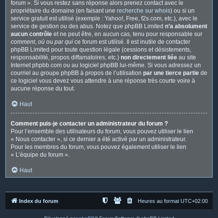
forum ». Si vous restez sans réponse alors prenez contact avec le
propriétaire du domaine (en faisant une
recherche sur whois
) ou si un
service gratuit est utilisé (exemple : Yahoo!, Free, f2s.com, etc.), avec le
service de gestion ou des abus. Notez que phpBB Limited
n’a absolument
aucun contrôle
et ne peut être, en aucun cas, tenu pour responsable sur
comment
,
où
ou
par qui
ce forum est utilisé. Il est inutile de contacter
phpBB Limited pour toute question légale (cessions et désistements,
responsabilité, propos diffamatoires, etc.)
non directement liée
au site
Internet phpbb.com ou au logiciel phpBB lui-même. Si vous adressez un
courriel au groupe phpBB à propos de l’utilisation
par une tierce partie
de
ce logiciel vous devez vous attendre à une réponse très courte voire à
aucune réponse du tout.
Haut
Comment puis-je contacter un administrateur du forum ?
Pour l’ensemble des utilisateurs du forum, vous pouvez utiliser le lien
« Nous contacter », si ce dernier a été activé par un administrateur.
Pour les membres du forum, vous pouvez également utiliser le lien
« L’équipe du forum ».
Haut
Index du forum
Heures au format
UTC+02:00