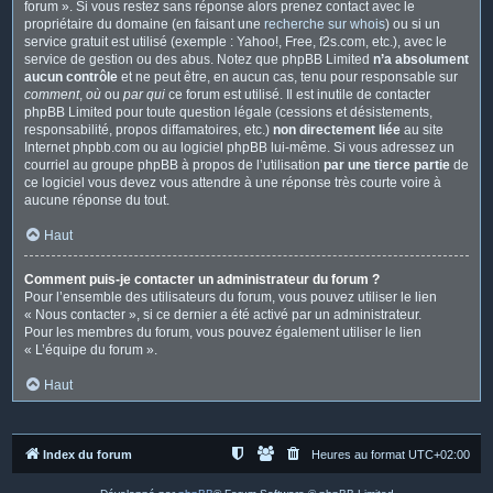
forum ». Si vous restez sans réponse alors prenez contact avec le
propriétaire du domaine (en faisant une
recherche sur whois
) ou si un
service gratuit est utilisé (exemple : Yahoo!, Free, f2s.com, etc.), avec le
service de gestion ou des abus. Notez que phpBB Limited
n’a absolument
aucun contrôle
et ne peut être, en aucun cas, tenu pour responsable sur
comment
,
où
ou
par qui
ce forum est utilisé. Il est inutile de contacter
phpBB Limited pour toute question légale (cessions et désistements,
responsabilité, propos diffamatoires, etc.)
non directement liée
au site
Internet phpbb.com ou au logiciel phpBB lui-même. Si vous adressez un
courriel au groupe phpBB à propos de l’utilisation
par une tierce partie
de
ce logiciel vous devez vous attendre à une réponse très courte voire à
aucune réponse du tout.
Haut
Comment puis-je contacter un administrateur du forum ?
Pour l’ensemble des utilisateurs du forum, vous pouvez utiliser le lien
« Nous contacter », si ce dernier a été activé par un administrateur.
Pour les membres du forum, vous pouvez également utiliser le lien
« L’équipe du forum ».
Haut
Index du forum
Heures au format
UTC+02:00