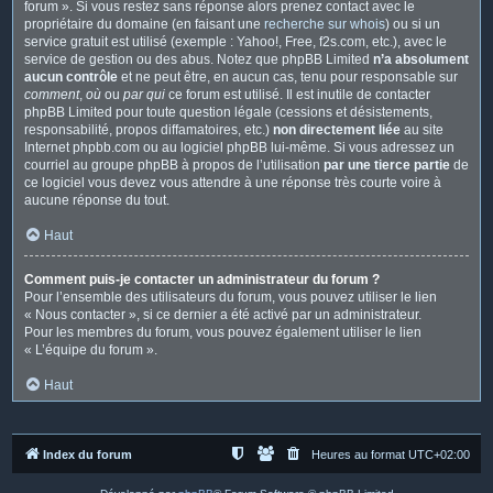
forum ». Si vous restez sans réponse alors prenez contact avec le
propriétaire du domaine (en faisant une
recherche sur whois
) ou si un
service gratuit est utilisé (exemple : Yahoo!, Free, f2s.com, etc.), avec le
service de gestion ou des abus. Notez que phpBB Limited
n’a absolument
aucun contrôle
et ne peut être, en aucun cas, tenu pour responsable sur
comment
,
où
ou
par qui
ce forum est utilisé. Il est inutile de contacter
phpBB Limited pour toute question légale (cessions et désistements,
responsabilité, propos diffamatoires, etc.)
non directement liée
au site
Internet phpbb.com ou au logiciel phpBB lui-même. Si vous adressez un
courriel au groupe phpBB à propos de l’utilisation
par une tierce partie
de
ce logiciel vous devez vous attendre à une réponse très courte voire à
aucune réponse du tout.
Haut
Comment puis-je contacter un administrateur du forum ?
Pour l’ensemble des utilisateurs du forum, vous pouvez utiliser le lien
« Nous contacter », si ce dernier a été activé par un administrateur.
Pour les membres du forum, vous pouvez également utiliser le lien
« L’équipe du forum ».
Haut
Index du forum
Heures au format
UTC+02:00