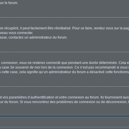
sur le forum.
 récupéré, il peut facilement être réinitialisé. Pour ce faire, rendez vous sur la p
uveau vous connecter.
passe, contactez un administrateur du forum.
e connexion, vous ne resterez connecté que pendant une durée déterminée. Cela em
la case
Se souvenir de moi
lors de la connexion. Ce n’est pas recommandé si vous u
s cette case, cela signifie qu’un administrateur du forum a désactivé cette fonctionna
os paramètres d’authentification et votre connexion au forum. Ils fournissent aussi
ateur du forum. Si vous rencontrez des problèmes de connexion ou de déconnexion, l