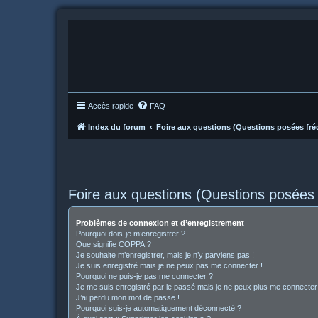
Accès rapide
FAQ
Index du forum
Foire aux questions (Questions posées f
Foire aux questions (Questions posée
Problèmes de connexion et d’enregistrement
Pourquoi dois-je m’enregistrer ?
Que signifie COPPA ?
Je souhaite m’enregistrer, mais je n’y parviens pas !
Je suis enregistré mais je ne peux pas me connecter !
Pourquoi ne puis-je pas me connecter ?
Je me suis enregistré par le passé mais je ne peux plus me connecter
J’ai perdu mon mot de passe !
Pourquoi suis-je automatiquement déconnecté ?