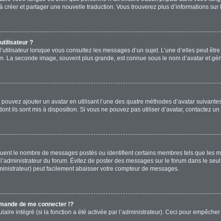
s à créer et partager une nouvelle traduction. Vous trouverez plus d’informations sur 
tilisateur ?
’utilisateur lorsque vous consultez les messages d’un sujet. L’une d’elles peut êtr
rum. La seconde image, souvent plus grande, est connue sous le nom d’avatar et 
s pouvez ajouter un avatar en utilisant l’une des quatre méthodes d’avatar suivantes 
ont ils sont mis à disposition. Si vous ne pouvez pas utiliser d’avatar, contactez un
diquent le nombre de messages postés ou identifient certains membres tels que les 
ar l’administrateur du forum. Évitez de poster des messages sur le forum dans le seu
ministrateur) peut facilement abaisser votre compteur de messages.
mande de me connecter !?
re intégré (si la fonction a été activée par l’administrateur). Ceci pour empêcher l’u