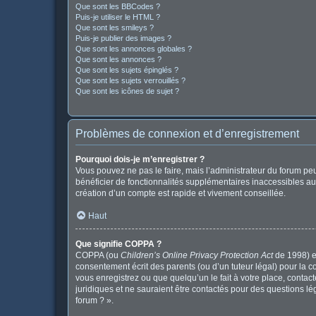
Que sont les BBCodes ?
Puis-je utiliser le HTML ?
Que sont les smileys ?
Puis-je publier des images ?
Que sont les annonces globales ?
Que sont les annonces ?
Que sont les sujets épinglés ?
Que sont les sujets verrouillés ?
Que sont les icônes de sujet ?
Problèmes de connexion et d’enregistrement
Pourquoi dois-je m’enregistrer ?
Vous pouvez ne pas le faire, mais l’administrateur du forum peu
bénéficier de fonctionnalités supplémentaires inaccessibles au
création d’un compte est rapide et vivement conseillée.
Haut
Que signifie COPPA ?
COPPA (ou
Children’s Online Privacy Protection Act
de 1998) es
consentement écrit des parents (ou d’un tuteur légal) pour la c
vous enregistrez ou que quelqu’un le fait à votre place, contac
juridiques et ne sauraient être contactés pour des questions l
forum ? ».