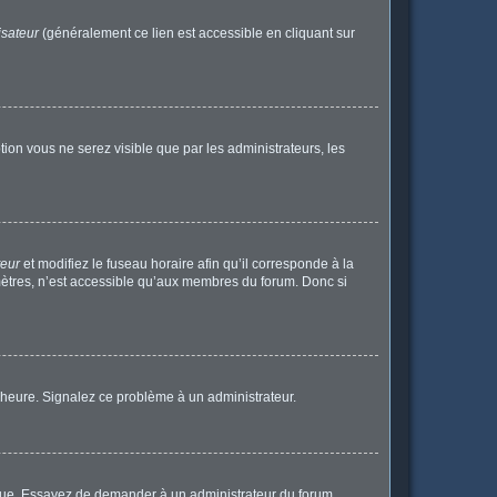
isateur
(généralement ce lien est accessible en cliquant sur
ption vous ne serez visible que par les administrateurs, les
teur
et modifiez le fuseau horaire afin qu’il corresponde à la
mètres, n’est accessible qu’aux membres du forum. Donc si
 l’heure. Signalez ce problème à un administrateur.
angue. Essayez de demander à un administrateur du forum