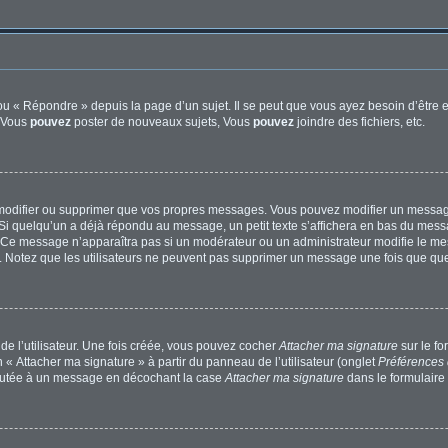
u « Répondre » depuis la page d’un sujet. Il se peut que vous ayez besoin d’être e
: Vous
pouvez
poster de nouveaux sujets, Vous
pouvez
joindre des fichiers, etc.
modifier ou supprimer que vos propres messages. Vous pouvez modifier un message
quelqu’un a déjà répondu au message, un petit texte s’affichera en bas du message 
n. Ce message n’apparaîtra pas si un modérateur ou un administrateur modifie le mes
ive. Notez que les utilisateurs ne peuvent pas supprimer un message une fois que qu
e l’utilisateur. Une fois créée, vous pouvez cocher
Attacher ma signature
sur le f
 « Attacher ma signature » à partir du panneau de l’utilisateur (onglet
Préférences 
joutée à un message en décochant la case
Attacher ma signature
dans le formulaire