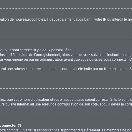
réation de nouveaux comptes. Il peut également avoir banni votre IP ou interdit le no
. S’ils sont corrects, il y a deux possibilités :
ins de 13 ans lors de l’enregistrement, alors vous devrez suivre les instructions r
par vous-même ou par un administrateur avant que vous puissiez vous connecter. Cet
rni une adresse incorrecte ou que le courriel ait été traité par un filtre anti-spam. 
iez que votre nom d’utilisateur et votre mot de passe soient corrects. S’ils le sont,
e du site Internet ait une erreur de configuration de son côté, et qu’il devra la corri
 connecter ?!
votre compte. En effet, il est courant de supprimer régulièrement les membres ne pos