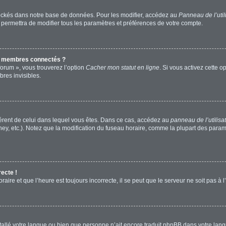
ockés dans notre base de données. Pour les modifier, accédez au
Panneau de l’util
 permettra de modifier tous les paramètres et préférences de votre compte.
s membres connectés ?
forum », vous trouverez l’option
Cacher mon statut en ligne
. Si vous activez cette o
res invisibles.
ifférent de celui dans lequel vous êtes. Dans ce cas, accédez au
panneau de l’utilisa
ney, etc.). Notez que la modification du fuseau horaire, comme la plupart des para
recte !
aire et que l’heure est toujours incorrecte, il se peut que le serveur ne soit pas à
installé votre langue ou bien que personne n’ait encore traduit phpBB dans votre l