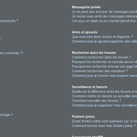
Messagerie privée
Je ne peux pas envoyer de messages privé
Je reçois sans arrêt des messages indésira
 connectés ?
J’ai reçu un spam ou un courriel abusif d’u
Amis et ignorés
Que sont mes listes d’amis et d’ignorés ?
?
Comment puis-je ajouter/supprimer des utilis
Recherche dans les forums
e connecter !?
Comment rechercher dans les forums ?
Pourquoi ma recherche ne renvoie aucun ré
Pourquoi ma recherche renvoie une page bl
Comment rechercher des membres ?
Comment puis-je trouver mes propres mess
Surveillance et favoris
Quelle est la différence entre les favoris et l
Comment mettre en favoris ou surveiller des
Comment surveiller des forums ?
Comment puis-je supprimer mes surveillanc
message ?
Fichiers joints
Quels fichiers joints sont autorisés sur ce f
Comment trouver tous mes fichiers joints ?