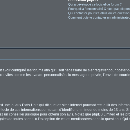
Concernant phpBB
Qui a développé ce logiciel de forum ?
Pourquoi la fonctionnalité X n’est pas dispon
Qui contacter pour les abus ou les questio
Comment puis-je contacter un administrateu
t avoir configuré les forums afin qu’il soit nécessaire de s’enregistrer pour poster
x invités comme les avatars personnalisés, la messagerie privée, l’envoi de courri
t une loi aux États-Unis qui dit que les sites Internet pouvant recueillir des infor
ollecte de ces informations permettant d’identifier un mineur de moins de 13 ans. S
tez un conseiller juridique pour obtenir son avis. Notez que phpBB Limited et les pr
égales de toutes sortes, à l’exception de celles mentionnées dans la question « Qui