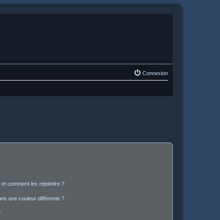
Connexion
s et comment les rejoindre ?
s une couleur différente ?
?