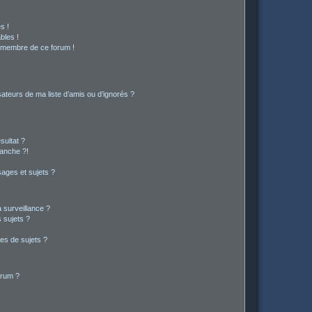
s !
bles !
n membre de ce forum !
ateurs de ma liste d’amis ou d’ignorés ?
sultat ?
anche ?!
ages et sujets ?
a surveillance ?
 sujets ?
es de sujets ?
orum ?