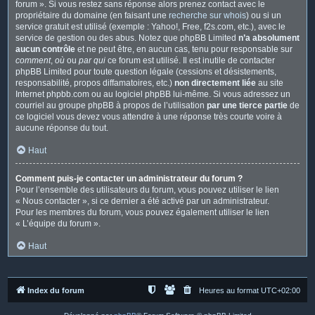
forum ». Si vous restez sans réponse alors prenez contact avec le
propriétaire du domaine (en faisant une
recherche sur whois
) ou si un
service gratuit est utilisé (exemple : Yahoo!, Free, f2s.com, etc.), avec le
service de gestion ou des abus. Notez que phpBB Limited
n’a absolument
aucun contrôle
et ne peut être, en aucun cas, tenu pour responsable sur
comment
,
où
ou
par qui
ce forum est utilisé. Il est inutile de contacter
phpBB Limited pour toute question légale (cessions et désistements,
responsabilité, propos diffamatoires, etc.)
non directement liée
au site
Internet phpbb.com ou au logiciel phpBB lui-même. Si vous adressez un
courriel au groupe phpBB à propos de l’utilisation
par une tierce partie
de
ce logiciel vous devez vous attendre à une réponse très courte voire à
aucune réponse du tout.
Haut
Comment puis-je contacter un administrateur du forum ?
Pour l’ensemble des utilisateurs du forum, vous pouvez utiliser le lien
« Nous contacter », si ce dernier a été activé par un administrateur.
Pour les membres du forum, vous pouvez également utiliser le lien
« L’équipe du forum ».
Haut
Index du forum
Heures au format
UTC+02:00