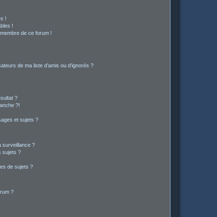
s !
bles !
n membre de ce forum !
ateurs de ma liste d’amis ou d’ignorés ?
sultat ?
anche ?!
ages et sujets ?
a surveillance ?
 sujets ?
es de sujets ?
orum ?