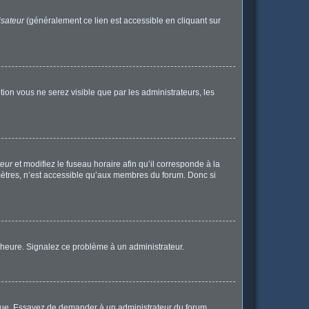
isateur
(généralement ce lien est accessible en cliquant sur
ption vous ne serez visible que par les administrateurs, les
teur
et modifiez le fuseau horaire afin qu’il corresponde à la
mètres, n’est accessible qu’aux membres du forum. Donc si
 l’heure. Signalez ce problème à un administrateur.
angue. Essayez de demander à un administrateur du forum