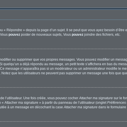
u « Répondre » depuis la page d’un sujet. Il se peut que vous ayez besoin d’être e
: Vous
pouvez
poster de nouveaux sujets, Vous
pouvez
joindre des fichiers, etc.
modifier ou supprimer que vos propres messages. Vous pouvez modifier un message
quelqu’un a déjà répondu au message, un petit texte s’affichera en bas du message 
n. Ce message n’apparaîtra pas si un modérateur ou un administrateur modifie le mes
ive. Notez que les utilisateurs ne peuvent pas supprimer un message une fois que qu
e l’utilisateur. Une fois créée, vous pouvez cocher
Attacher ma signature
sur le f
 « Attacher ma signature » à partir du panneau de l’utilisateur (onglet
Préférences 
joutée à un message en décochant la case
Attacher ma signature
dans le formulaire