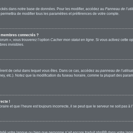
ockés dans notre base de données. Pour les modifier, accédez au
Panneau de l’util
 permettra de modifier tous les paramètres et préférences de votre compte.
s membres connectés ?
forum », vous trouverez l’option
Cacher mon statut en ligne
. Si vous activez cette o
res invisibles.
ifférent de celui dans lequel vous êtes. Dans ce cas, accédez au
panneau de l’utilisa
ney, etc.). Notez que la modification du fuseau horaire, comme la plupart des para
recte !
aire et que l’heure est toujours incorrecte, il se peut que le serveur ne soit pas à
installé votre langue ou bien que personne n’ait encore traduit phpBB dans votre l