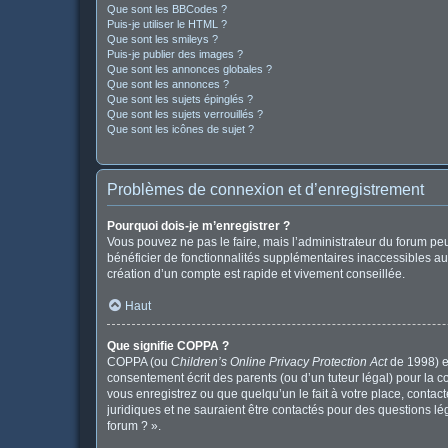
Que sont les BBCodes ?
Puis-je utiliser le HTML ?
Que sont les smileys ?
Puis-je publier des images ?
Que sont les annonces globales ?
Que sont les annonces ?
Que sont les sujets épinglés ?
Que sont les sujets verrouillés ?
Que sont les icônes de sujet ?
Problèmes de connexion et d’enregistrement
Pourquoi dois-je m’enregistrer ?
Vous pouvez ne pas le faire, mais l’administrateur du forum peu
bénéficier de fonctionnalités supplémentaires inaccessibles au
création d’un compte est rapide et vivement conseillée.
Haut
Que signifie COPPA ?
COPPA (ou
Children’s Online Privacy Protection Act
de 1998) es
consentement écrit des parents (ou d’un tuteur légal) pour la c
vous enregistrez ou que quelqu’un le fait à votre place, contac
juridiques et ne sauraient être contactés pour des questions l
forum ? ».