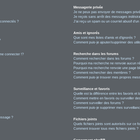
Messagerie privée
Je ne peux pas envoyer de messages privé
Je reçois sans arrêt des messages indésira
 connectés ?
J’ai reçu un spam ou un courriel abusif d’u
Amis et ignorés
Que sont mes listes d’amis et d’ignorés ?
?
Comment puis-je ajouter/supprimer des utilis
Recherche dans les forums
e connecter !?
Comment rechercher dans les forums ?
Pourquoi ma recherche ne renvoie aucun ré
Pourquoi ma recherche renvoie une page bl
Comment rechercher des membres ?
Comment puis-je trouver mes propres mess
Surveillance et favoris
Quelle est la différence entre les favoris et l
Comment mettre en favoris ou surveiller des
Comment surveiller des forums ?
Comment puis-je supprimer mes surveillanc
message ?
Fichiers joints
Quels fichiers joints sont autorisés sur ce f
Comment trouver tous mes fichiers joints ?