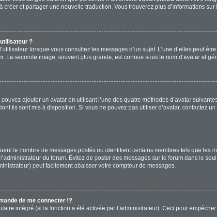
s à créer et partager une nouvelle traduction. Vous trouverez plus d’informations sur 
tilisateur ?
’utilisateur lorsque vous consultez les messages d’un sujet. L’une d’elles peut êtr
rum. La seconde image, souvent plus grande, est connue sous le nom d’avatar et 
s pouvez ajouter un avatar en utilisant l’une des quatre méthodes d’avatar suivantes 
ont ils sont mis à disposition. Si vous ne pouvez pas utiliser d’avatar, contactez un
diquent le nombre de messages postés ou identifient certains membres tels que les 
ar l’administrateur du forum. Évitez de poster des messages sur le forum dans le seu
ministrateur) peut facilement abaisser votre compteur de messages.
mande de me connecter !?
re intégré (si la fonction a été activée par l’administrateur). Ceci pour empêcher l’u