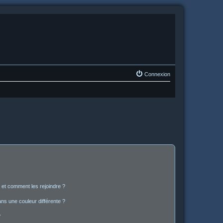
Connexion
s et comment les rejoindre ?
s une couleur différente ?
?