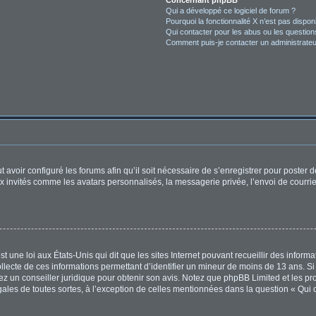
Concernant phpBB
Qui a développé ce logiciel de forum ?
Pourquoi la fonctionnalité X n’est pas dispon
Qui contacter pour les abus ou les questio
Comment puis-je contacter un administrateu
t avoir configuré les forums afin qu’il soit nécessaire de s’enregistrer pour poster
x invités comme les avatars personnalisés, la messagerie privée, l’envoi de courri
t une loi aux États-Unis qui dit que les sites Internet pouvant recueillir des infor
ollecte de ces informations permettant d’identifier un mineur de moins de 13 ans. S
tez un conseiller juridique pour obtenir son avis. Notez que phpBB Limited et les pr
égales de toutes sortes, à l’exception de celles mentionnées dans la question « Qui