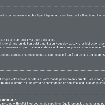
réation de nouveaux comptes. Il peut également avoir banni votre IP ou interdit le no
. S’ils sont corrects, il y a deux possibilités :
ins de 13 ans lors de l’enregistrement, alors vous devrez suivre les instructions r
par vous-même ou par un administrateur avant que vous puissiez vous connecter. Cet
rni une adresse incorrecte ou que le courriel ait été traité par un filtre anti-spam. 
iez que votre nom d’utilisateur et votre mot de passe soient corrects. S’ils le sont,
e du site Internet ait une erreur de configuration de son côté, et qu’il devra la corri
 connecter ?!
votre compte. En effet, il est courant de supprimer régulièrement les membres ne pos