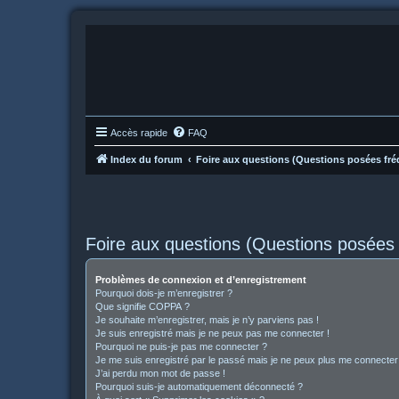
Accès rapide
FAQ
Index du forum
Foire aux questions (Questions posées f
Foire aux questions (Questions posée
Problèmes de connexion et d’enregistrement
Pourquoi dois-je m’enregistrer ?
Que signifie COPPA ?
Je souhaite m’enregistrer, mais je n’y parviens pas !
Je suis enregistré mais je ne peux pas me connecter !
Pourquoi ne puis-je pas me connecter ?
Je me suis enregistré par le passé mais je ne peux plus me connecter
J’ai perdu mon mot de passe !
Pourquoi suis-je automatiquement déconnecté ?