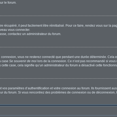
sur le forum.
 récupéré, il peut facilement être réinitialisé. Pour ce faire, rendez vous sur la p
uveau vous connecter.
passe, contactez un administrateur du forum.
e connexion, vous ne resterez connecté que pendant une durée déterminée. Cela em
la case
Se souvenir de moi
lors de la connexion. Ce n’est pas recommandé si vous u
s cette case, cela signifie qu’un administrateur du forum a désactivé cette fonctionna
os paramètres d’authentification et votre connexion au forum. Ils fournissent aussi
ateur du forum. Si vous rencontrez des problèmes de connexion ou de déconnexion, l