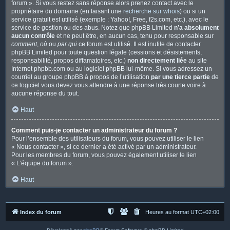
forum ». Si vous restez sans réponse alors prenez contact avec le
propriétaire du domaine (en faisant une
recherche sur whois
) ou si un
service gratuit est utilisé (exemple : Yahoo!, Free, f2s.com, etc.), avec le
service de gestion ou des abus. Notez que phpBB Limited
n’a absolument
aucun contrôle
et ne peut être, en aucun cas, tenu pour responsable sur
comment
,
où
ou
par qui
ce forum est utilisé. Il est inutile de contacter
phpBB Limited pour toute question légale (cessions et désistements,
responsabilité, propos diffamatoires, etc.)
non directement liée
au site
Internet phpbb.com ou au logiciel phpBB lui-même. Si vous adressez un
courriel au groupe phpBB à propos de l’utilisation
par une tierce partie
de
ce logiciel vous devez vous attendre à une réponse très courte voire à
aucune réponse du tout.
Haut
Comment puis-je contacter un administrateur du forum ?
Pour l’ensemble des utilisateurs du forum, vous pouvez utiliser le lien
« Nous contacter », si ce dernier a été activé par un administrateur.
Pour les membres du forum, vous pouvez également utiliser le lien
« L’équipe du forum ».
Haut
Index du forum
Heures au format
UTC+02:00