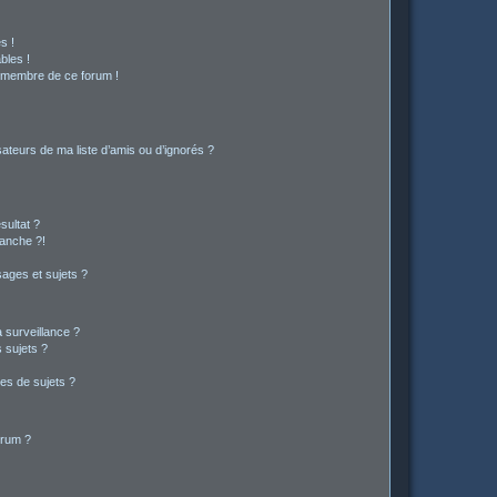
s !
bles !
n membre de ce forum !
ateurs de ma liste d’amis ou d’ignorés ?
sultat ?
anche ?!
ages et sujets ?
a surveillance ?
 sujets ?
es de sujets ?
orum ?