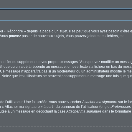
u « Répondre » depuis la page d’un sujet. Il se peut que vous ayez besoin d’être e
: Vous
pouvez
poster de nouveaux sujets, Vous
pouvez
joindre des fichiers, etc.
modifier ou supprimer que vos propres messages. Vous pouvez modifier un message
quelqu’un a déjà répondu au message, un petit texte s’affichera en bas du message 
n. Ce message n’apparaîtra pas si un modérateur ou un administrateur modifie le mes
ive. Notez que les utilisateurs ne peuvent pas supprimer un message une fois que qu
e l’utilisateur. Une fois créée, vous pouvez cocher
Attacher ma signature
sur le f
 « Attacher ma signature » à partir du panneau de l’utilisateur (onglet
Préférences 
joutée à un message en décochant la case
Attacher ma signature
dans le formulaire