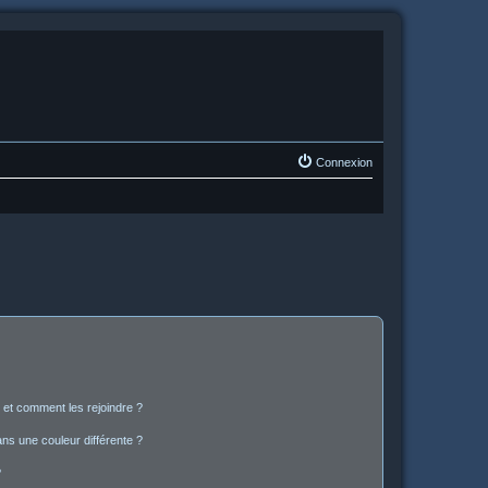
Connexion
s et comment les rejoindre ?
s une couleur différente ?
?