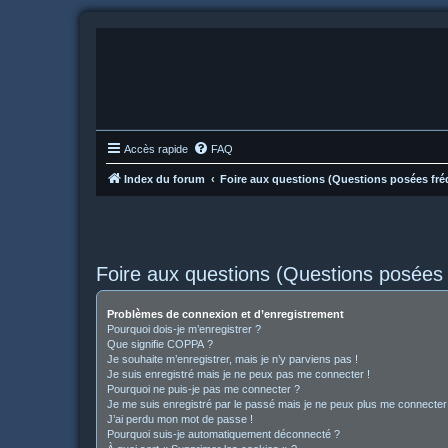
Accès rapide
FAQ
Index du forum
Foire aux questions (Questions posées f
Foire aux questions (Questions posée
Problèmes de connexion et d’enregistrement
Pourquoi dois-je m’enregistrer ?
Que signifie COPPA ?
Je souhaite m’enregistrer, mais je n’y parviens pas !
Je suis enregistré mais je ne peux pas me connecter !
Pourquoi ne puis-je pas me connecter ?
Je me suis enregistré par le passé mais je ne peux plus me connecter
J’ai perdu mon mot de passe !
Pourquoi suis-je automatiquement déconnecté ?