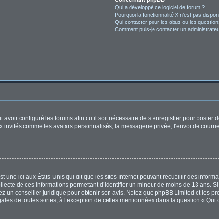
Concernant phpBB
Qui a développé ce logiciel de forum ?
Pourquoi la fonctionnalité X n’est pas dispon
Qui contacter pour les abus ou les questio
Comment puis-je contacter un administrateu
t avoir configuré les forums afin qu’il soit nécessaire de s’enregistrer pour poster
x invités comme les avatars personnalisés, la messagerie privée, l’envoi de courri
t une loi aux États-Unis qui dit que les sites Internet pouvant recueillir des infor
ollecte de ces informations permettant d’identifier un mineur de moins de 13 ans. S
tez un conseiller juridique pour obtenir son avis. Notez que phpBB Limited et les pr
égales de toutes sortes, à l’exception de celles mentionnées dans la question « Qui