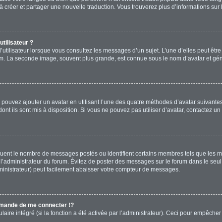
s à créer et partager une nouvelle traduction. Vous trouverez plus d’informations sur 
tilisateur ?
’utilisateur lorsque vous consultez les messages d’un sujet. L’une d’elles peut êtr
rum. La seconde image, souvent plus grande, est connue sous le nom d’avatar et 
s pouvez ajouter un avatar en utilisant l’une des quatre méthodes d’avatar suivantes 
ont ils sont mis à disposition. Si vous ne pouvez pas utiliser d’avatar, contactez un
diquent le nombre de messages postés ou identifient certains membres tels que les 
ar l’administrateur du forum. Évitez de poster des messages sur le forum dans le seu
ministrateur) peut facilement abaisser votre compteur de messages.
mande de me connecter !?
re intégré (si la fonction a été activée par l’administrateur). Ceci pour empêcher l’u