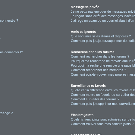
Messagerie privée
Je ne peux pas envoyer de messages privé
Je reçois sans arrêt des messages indésira
 connectés ?
J’ai reçu un spam ou un courriel abusif d’u
Amis et ignorés
Que sont mes listes d’amis et d’ignorés ?
?
Comment puis-je ajouter/supprimer des utilis
Recherche dans les forums
e connecter !?
Comment rechercher dans les forums ?
Pourquoi ma recherche ne renvoie aucun ré
Pourquoi ma recherche renvoie une page bl
Comment rechercher des membres ?
Comment puis-je trouver mes propres mess
Surveillance et favoris
Quelle est la différence entre les favoris et l
Comment mettre en favoris ou surveiller des
Comment surveiller des forums ?
Comment puis-je supprimer mes surveillanc
message ?
Fichiers joints
Quels fichiers joints sont autorisés sur ce f
Comment trouver tous mes fichiers joints ?