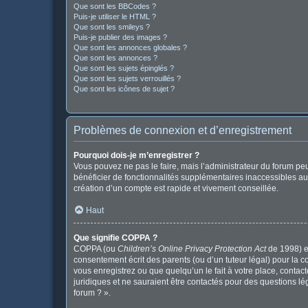
Que sont les BBCodes ?
Puis-je utiliser le HTML ?
Que sont les smileys ?
Puis-je publier des images ?
Que sont les annonces globales ?
Que sont les annonces ?
Que sont les sujets épinglés ?
Que sont les sujets verrouillés ?
Que sont les icônes de sujet ?
Problèmes de connexion et d’enregistrement
Pourquoi dois-je m’enregistrer ?
Vous pouvez ne pas le faire, mais l’administrateur du forum peu
bénéficier de fonctionnalités supplémentaires inaccessibles au
création d’un compte est rapide et vivement conseillée.
Haut
Que signifie COPPA ?
COPPA (ou
Children’s Online Privacy Protection Act
de 1998) es
consentement écrit des parents (ou d’un tuteur légal) pour la c
vous enregistrez ou que quelqu’un le fait à votre place, contac
juridiques et ne sauraient être contactés pour des questions l
forum ? ».