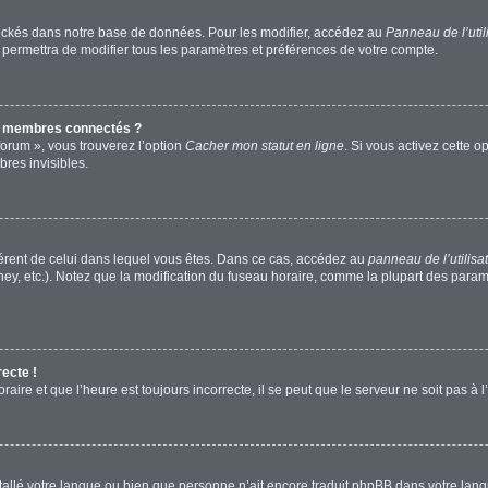
ockés dans notre base de données. Pour les modifier, accédez au
Panneau de l’util
 permettra de modifier tous les paramètres et préférences de votre compte.
s membres connectés ?
forum », vous trouverez l’option
Cacher mon statut en ligne
. Si vous activez cette o
res invisibles.
ifférent de celui dans lequel vous êtes. Dans ce cas, accédez au
panneau de l’utilisa
ney, etc.). Notez que la modification du fuseau horaire, comme la plupart des para
recte !
aire et que l’heure est toujours incorrecte, il se peut que le serveur ne soit pas à
installé votre langue ou bien que personne n’ait encore traduit phpBB dans votre l