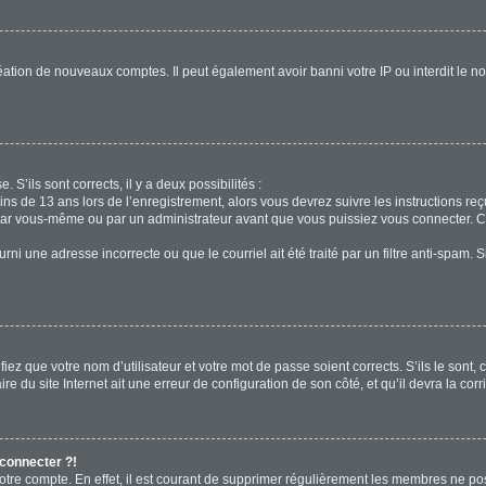
réation de nouveaux comptes. Il peut également avoir banni votre IP ou interdit le no
. S’ils sont corrects, il y a deux possibilités :
ins de 13 ans lors de l’enregistrement, alors vous devrez suivre les instructions r
par vous-même ou par un administrateur avant que vous puissiez vous connecter. Cet
rni une adresse incorrecte ou que le courriel ait été traité par un filtre anti-spam. 
iez que votre nom d’utilisateur et votre mot de passe soient corrects. S’ils le sont,
e du site Internet ait une erreur de configuration de son côté, et qu’il devra la corri
 connecter ?!
votre compte. En effet, il est courant de supprimer régulièrement les membres ne pos