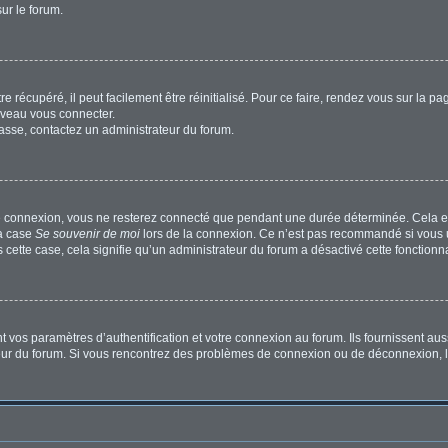
sur le forum.
 récupéré, il peut facilement être réinitialisé. Pour ce faire, rendez vous sur la p
uveau vous connecter.
passe, contactez un administrateur du forum.
e connexion, vous ne resterez connecté que pendant une durée déterminée. Cela em
la case
Se souvenir de moi
lors de la connexion. Ce n’est pas recommandé si vous u
s cette case, cela signifie qu’un administrateur du forum a désactivé cette fonctionna
os paramètres d’authentification et votre connexion au forum. Ils fournissent aussi
ateur du forum. Si vous rencontrez des problèmes de connexion ou de déconnexion, l