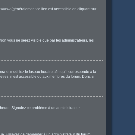
isateur
(généralement ce lien est accessible en cliquant sur
ption vous ne serez visible que par les administrateurs, les
teur
et modifiez le fuseau horaire afin qu’il corresponde à la
mètres, n’est accessible qu’aux membres du forum. Donc si
 l’heure. Signalez ce problème à un administrateur.
angue. Essayez de demander à un administrateur du forum