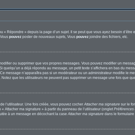
u « Répondre » depuis la page d’un sujet. Il se peut que vous ayez besoin d’être e
: Vous
pouvez
poster de nouveaux sujets, Vous
pouvez
joindre des fichiers, etc.
modifier ou supprimer que vos propres messages. Vous pouvez modifier un message
quelqu’un a déjà répondu au message, un petit texte s’affichera en bas du message 
n. Ce message n’apparaîtra pas si un modérateur ou un administrateur modifie le mes
ive. Notez que les utilisateurs ne peuvent pas supprimer un message une fois que qu
e l’utilisateur. Une fois créée, vous pouvez cocher
Attacher ma signature
sur le f
 « Attacher ma signature » à partir du panneau de l’utilisateur (onglet
Préférences 
joutée à un message en décochant la case
Attacher ma signature
dans le formulaire