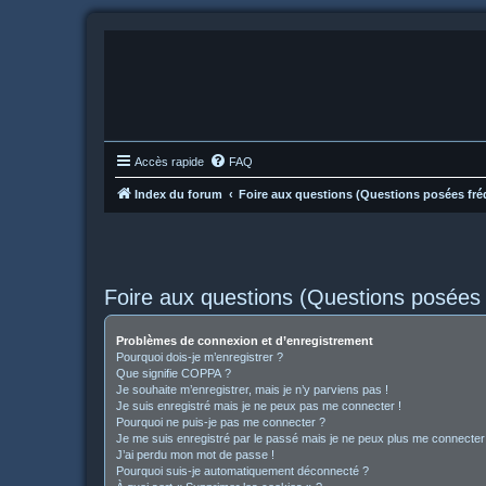
Accès rapide
FAQ
Index du forum
Foire aux questions (Questions posées f
Foire aux questions (Questions posée
Problèmes de connexion et d’enregistrement
Pourquoi dois-je m’enregistrer ?
Que signifie COPPA ?
Je souhaite m’enregistrer, mais je n’y parviens pas !
Je suis enregistré mais je ne peux pas me connecter !
Pourquoi ne puis-je pas me connecter ?
Je me suis enregistré par le passé mais je ne peux plus me connecter
J’ai perdu mon mot de passe !
Pourquoi suis-je automatiquement déconnecté ?