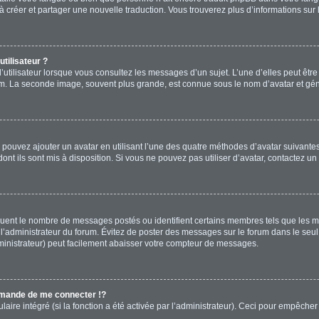
s à créer et partager une nouvelle traduction. Vous trouverez plus d’informations sur 
tilisateur ?
’utilisateur lorsque vous consultez les messages d’un sujet. L’une d’elles peut êtr
rum. La seconde image, souvent plus grande, est connue sous le nom d’avatar et 
s pouvez ajouter un avatar en utilisant l’une des quatre méthodes d’avatar suivantes 
ont ils sont mis à disposition. Si vous ne pouvez pas utiliser d’avatar, contactez un
diquent le nombre de messages postés ou identifient certains membres tels que les 
ar l’administrateur du forum. Évitez de poster des messages sur le forum dans le seu
ministrateur) peut facilement abaisser votre compteur de messages.
mande de me connecter !?
re intégré (si la fonction a été activée par l’administrateur). Ceci pour empêcher l’u