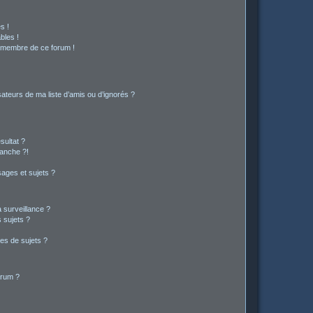
s !
bles !
n membre de ce forum !
ateurs de ma liste d’amis ou d’ignorés ?
sultat ?
anche ?!
ages et sujets ?
a surveillance ?
 sujets ?
es de sujets ?
orum ?