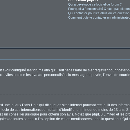
Concernant phpBB
Qui a développé ce logiciel de forum ?
Pourquoi la fonctionnalité X n’est pas dispon
Qui contacter pour les abus ou les questio
Comment puis-je contacter un administrateu
t avoir configuré les forums afin qu’il soit nécessaire de s’enregistrer pour poster
x invités comme les avatars personnalisés, la messagerie privée, l’envoi de courri
t une loi aux États-Unis qui dit que les sites Internet pouvant recueillir des infor
ollecte de ces informations permettant d’identifier un mineur de moins de 13 ans. S
tez un conseiller juridique pour obtenir son avis. Notez que phpBB Limited et les pr
égales de toutes sortes, à l’exception de celles mentionnées dans la question « Qui