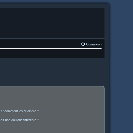
Connexion
s et comment les rejoindre ?
s une couleur différente ?
?