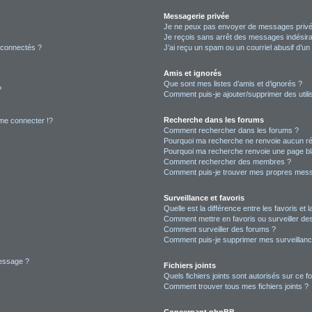
Messagerie privée
Je ne peux pas envoyer de messages privé
Je reçois sans arrêt des messages indésira
 connectés ?
J’ai reçu un spam ou un courriel abusif d’u
Amis et ignorés
Que sont mes listes d’amis et d’ignorés ?
?
Comment puis-je ajouter/supprimer des utilis
Recherche dans les forums
e connecter !?
Comment rechercher dans les forums ?
Pourquoi ma recherche ne renvoie aucun ré
Pourquoi ma recherche renvoie une page bl
Comment rechercher des membres ?
Comment puis-je trouver mes propres mess
Surveillance et favoris
Quelle est la différence entre les favoris et l
Comment mettre en favoris ou surveiller des
Comment surveiller des forums ?
Comment puis-je supprimer mes surveillanc
message ?
Fichiers joints
Quels fichiers joints sont autorisés sur ce f
Comment trouver tous mes fichiers joints ?