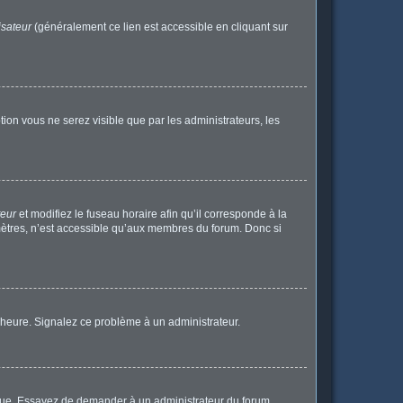
isateur
(généralement ce lien est accessible en cliquant sur
ption vous ne serez visible que par les administrateurs, les
teur
et modifiez le fuseau horaire afin qu’il corresponde à la
mètres, n’est accessible qu’aux membres du forum. Donc si
 l’heure. Signalez ce problème à un administrateur.
angue. Essayez de demander à un administrateur du forum