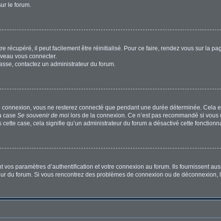
sur le forum.
 récupéré, il peut facilement être réinitialisé. Pour ce faire, rendez vous sur la p
uveau vous connecter.
passe, contactez un administrateur du forum.
e connexion, vous ne resterez connecté que pendant une durée déterminée. Cela em
la case
Se souvenir de moi
lors de la connexion. Ce n’est pas recommandé si vous u
s cette case, cela signifie qu’un administrateur du forum a désactivé cette fonctionna
os paramètres d’authentification et votre connexion au forum. Ils fournissent aussi
ateur du forum. Si vous rencontrez des problèmes de connexion ou de déconnexion, l