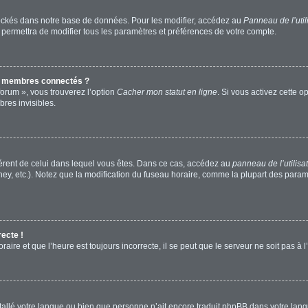
ockés dans notre base de données. Pour les modifier, accédez au
Panneau de l’util
 permettra de modifier tous les paramètres et préférences de votre compte.
s membres connectés ?
forum », vous trouverez l’option
Cacher mon statut en ligne
. Si vous activez cette o
res invisibles.
ifférent de celui dans lequel vous êtes. Dans ce cas, accédez au
panneau de l’utilisa
ney, etc.). Notez que la modification du fuseau horaire, comme la plupart des para
recte !
aire et que l’heure est toujours incorrecte, il se peut que le serveur ne soit pas à
installé votre langue ou bien que personne n’ait encore traduit phpBB dans votre l