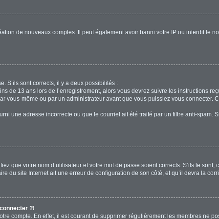
réation de nouveaux comptes. Il peut également avoir banni votre IP ou interdit le no
. S’ils sont corrects, il y a deux possibilités :
ins de 13 ans lors de l’enregistrement, alors vous devrez suivre les instructions r
par vous-même ou par un administrateur avant que vous puissiez vous connecter. Cet
rni une adresse incorrecte ou que le courriel ait été traité par un filtre anti-spam. 
iez que votre nom d’utilisateur et votre mot de passe soient corrects. S’ils le sont,
e du site Internet ait une erreur de configuration de son côté, et qu’il devra la corri
 connecter ?!
votre compte. En effet, il est courant de supprimer régulièrement les membres ne pos