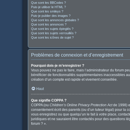
Que sont les BBCodes ?
Puis-je utiliser le HTML ?
Que sont les smileys ?
Puis-je publier des images ?
Que sont les annonces globales ?
Que sont les annonces ?
Que sont les sujets épinglés ?
Que sont les sujets verrouillés ?
Que sont les icônes de sujet ?
Problèmes de connexion et d’enregistrement
Pourquoi dois-je m’enregistrer ?
Vous pouvez ne pas le faire, mais l’administrateur du forum peu
bénéficier de fonctionnalités supplémentaires inaccessibles au
création d’un compte est rapide et vivement conseillée.
Haut
Que signifie COPPA ?
COPPA (ou
Children’s Online Privacy Protection Act
de 1998) es
consentement écrit des parents (ou d’un tuteur légal) pour la c
vous enregistrez ou que quelqu’un le fait à votre place, contac
juridiques et ne sauraient être contactés pour des questions l
forum ? ».