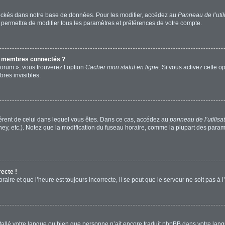
ockés dans notre base de données. Pour les modifier, accédez au
Panneau de l’util
 permettra de modifier tous les paramètres et préférences de votre compte.
s membres connectés ?
forum », vous trouverez l’option
Cacher mon statut en ligne
. Si vous activez cette o
res invisibles.
ifférent de celui dans lequel vous êtes. Dans ce cas, accédez au
panneau de l’utilisa
ney, etc.). Notez que la modification du fuseau horaire, comme la plupart des para
recte !
aire et que l’heure est toujours incorrecte, il se peut que le serveur ne soit pas à
installé votre langue ou bien que personne n’ait encore traduit phpBB dans votre l