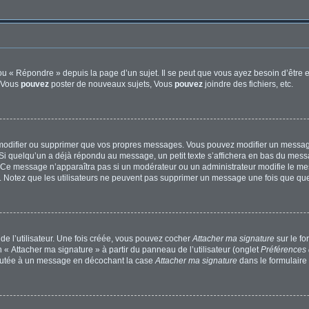
u « Répondre » depuis la page d’un sujet. Il se peut que vous ayez besoin d’être e
: Vous
pouvez
poster de nouveaux sujets, Vous
pouvez
joindre des fichiers, etc.
modifier ou supprimer que vos propres messages. Vous pouvez modifier un message
quelqu’un a déjà répondu au message, un petit texte s’affichera en bas du message 
n. Ce message n’apparaîtra pas si un modérateur ou un administrateur modifie le mes
ive. Notez que les utilisateurs ne peuvent pas supprimer un message une fois que qu
e l’utilisateur. Une fois créée, vous pouvez cocher
Attacher ma signature
sur le f
 « Attacher ma signature » à partir du panneau de l’utilisateur (onglet
Préférences 
joutée à un message en décochant la case
Attacher ma signature
dans le formulaire