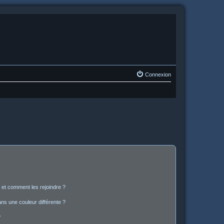
Connexion
s et comment les rejoindre ?
s une couleur différente ?
?