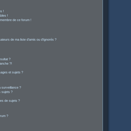
s !
bles !
n membre de ce forum !
ateurs de ma liste d’amis ou d’ignorés ?
sultat ?
anche ?!
ages et sujets ?
a surveillance ?
 sujets ?
es de sujets ?
orum ?