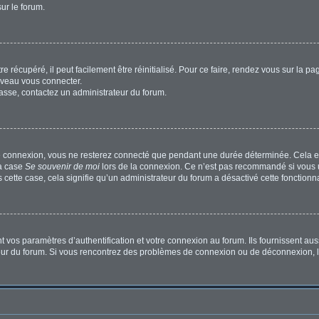
sur le forum.
 récupéré, il peut facilement être réinitialisé. Pour ce faire, rendez vous sur la p
uveau vous connecter.
passe, contactez un administrateur du forum.
e connexion, vous ne resterez connecté que pendant une durée déterminée. Cela em
la case
Se souvenir de moi
lors de la connexion. Ce n’est pas recommandé si vous u
s cette case, cela signifie qu’un administrateur du forum a désactivé cette fonctionna
os paramètres d’authentification et votre connexion au forum. Ils fournissent aussi
ateur du forum. Si vous rencontrez des problèmes de connexion ou de déconnexion, l