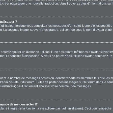
s à créer et partager une nouvelle traduction. Vous trouverez plus d’informations sur 
tilisateur ?
’utilisateur lorsque vous consultez les messages d’un sujet. L’une d’elles peut êtr
rum. La seconde image, souvent plus grande, est connue sous le nom d’avatar et 
s pouvez ajouter un avatar en utilisant l’une des quatre méthodes d’avatar suivantes 
ont ils sont mis à disposition. Si vous ne pouvez pas utiliser d’avatar, contactez un
diquent le nombre de messages postés ou identifient certains membres tels que les 
ar l’administrateur du forum. Évitez de poster des messages sur le forum dans le seu
ministrateur) peut facilement abaisser votre compteur de messages.
mande de me connecter !?
re intégré (si la fonction a été activée par l’administrateur). Ceci pour empêcher l’u