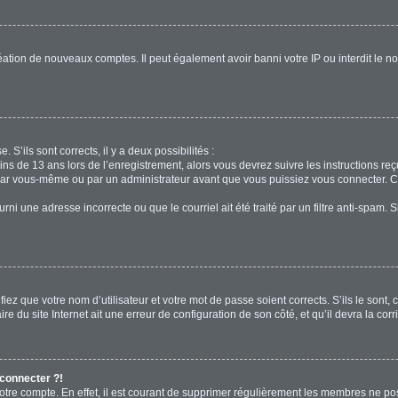
réation de nouveaux comptes. Il peut également avoir banni votre IP ou interdit le no
. S’ils sont corrects, il y a deux possibilités :
ins de 13 ans lors de l’enregistrement, alors vous devrez suivre les instructions r
par vous-même ou par un administrateur avant que vous puissiez vous connecter. Cet
rni une adresse incorrecte ou que le courriel ait été traité par un filtre anti-spam. 
iez que votre nom d’utilisateur et votre mot de passe soient corrects. S’ils le sont,
e du site Internet ait une erreur de configuration de son côté, et qu’il devra la corri
 connecter ?!
votre compte. En effet, il est courant de supprimer régulièrement les membres ne pos