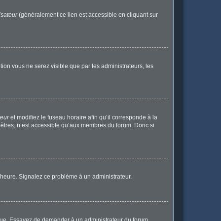
isateur
(généralement ce lien est accessible en cliquant sur
ption vous ne serez visible que par les administrateurs, les
teur
et modifiez le fuseau horaire afin qu’il corresponde à la
mètres, n’est accessible qu’aux membres du forum. Donc si
 l’heure. Signalez ce problème à un administrateur.
angue. Essayez de demander à un administrateur du forum