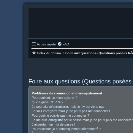
Accès rapide
FAQ
Index du forum
Foire aux questions (Questions posées f
Foire aux questions (Questions posée
Problèmes de connexion et d’enregistrement
Pourquoi dois-je m’enregistrer ?
Que signifie COPPA ?
Je souhaite m’enregistrer, mais je n’y parviens pas !
Je suis enregistré mais je ne peux pas me connecter !
Pourquoi ne puis-je pas me connecter ?
Je me suis enregistré par le passé mais je ne peux plus me connecter
J’ai perdu mon mot de passe !
Pourquoi suis-je automatiquement déconnecté ?