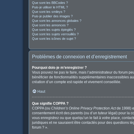
Que sont les BBCodes ?
Puis-je utiliser le HTML ?
Que sont les smileys ?
Puis-je publier des images ?
Que sont les annonces globales ?
Que sont les annonces ?
Que sont les sujets épinglés ?
Que sont les sujets verrouillés ?
Que sont les icônes de sujet ?
Problèmes de connexion et d’enregistrement
Pourquoi dois-je m’enregistrer ?
Vous pouvez ne pas le faire, mais l’administrateur du forum peu
bénéficier de fonctionnalités supplémentaires inaccessibles au
création d’un compte est rapide et vivement conseillée.
Haut
Que signifie COPPA ?
COPPA (ou
Children’s Online Privacy Protection Act
de 1998) es
consentement écrit des parents (ou d’un tuteur légal) pour la c
vous enregistrez ou que quelqu’un le fait à votre place, contac
juridiques et ne sauraient être contactés pour des questions l
forum ? ».