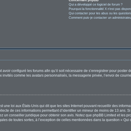
Concernant phpBB
Qui a développé ce logiciel de forum ?
Pourquoi la fonctionnalité X n’est pas dispon
Qui contacter pour les abus ou les questio
Comment puis-je contacter un administrateu
t avoir configuré les forums afin qu’il soit nécessaire de s’enregistrer pour poster
x invités comme les avatars personnalisés, la messagerie privée, l’envoi de courri
t une loi aux États-Unis qui dit que les sites Internet pouvant recueillir des infor
ollecte de ces informations permettant d’identifier un mineur de moins de 13 ans. S
tez un conseiller juridique pour obtenir son avis. Notez que phpBB Limited et les pr
égales de toutes sortes, à l’exception de celles mentionnées dans la question « Qui