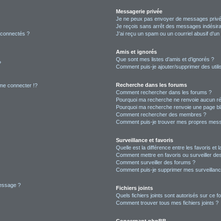
Messagerie privée
Je ne peux pas envoyer de messages privé
Je reçois sans arrêt des messages indésira
 connectés ?
J’ai reçu un spam ou un courriel abusif d’u
Amis et ignorés
Que sont mes listes d’amis et d’ignorés ?
?
Comment puis-je ajouter/supprimer des utilis
Recherche dans les forums
e connecter !?
Comment rechercher dans les forums ?
Pourquoi ma recherche ne renvoie aucun ré
Pourquoi ma recherche renvoie une page bl
Comment rechercher des membres ?
Comment puis-je trouver mes propres mess
Surveillance et favoris
Quelle est la différence entre les favoris et l
Comment mettre en favoris ou surveiller des
Comment surveiller des forums ?
Comment puis-je supprimer mes surveillanc
message ?
Fichiers joints
Quels fichiers joints sont autorisés sur ce f
Comment trouver tous mes fichiers joints ?