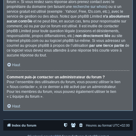
forum ». Si vous restez sans réponse alors prenez contact avec le
propriétaire du domaine (en faisant une
recherche sur whois
) ou si un
service gratuit est utilisé (exemple : Yahoo!, Free, f2s.com, etc.), avec le
service de gestion ou des abus. Notez que phpBB Limited
n’a absolument
aucun contrôle
et ne peut être, en aucun cas, tenu pour responsable sur
comment
,
où
ou
par qui
ce forum est utilisé. Il est inutile de contacter
phpBB Limited pour toute question légale (cessions et désistements,
responsabilité, propos diffamatoires, etc.)
non directement liée
au site
Internet phpbb.com ou au logiciel phpBB lui-même. Si vous adressez un
courriel au groupe phpBB à propos de l’utilisation
par une tierce partie
de
ce logiciel vous devez vous attendre à une réponse très courte voire à
aucune réponse du tout.
Haut
Comment puis-je contacter un administrateur du forum ?
Pour l’ensemble des utilisateurs du forum, vous pouvez utiliser le lien
« Nous contacter », si ce dernier a été activé par un administrateur.
Pour les membres du forum, vous pouvez également utiliser le lien
« L’équipe du forum ».
Haut
Index du forum
Heures au format
UTC+02:00