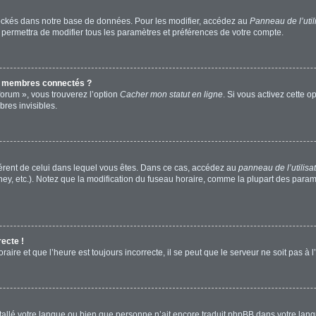
ockés dans notre base de données. Pour les modifier, accédez au
Panneau de l’util
 permettra de modifier tous les paramètres et préférences de votre compte.
s membres connectés ?
forum », vous trouverez l’option
Cacher mon statut en ligne
. Si vous activez cette o
res invisibles.
ifférent de celui dans lequel vous êtes. Dans ce cas, accédez au
panneau de l’utilisa
ney, etc.). Notez que la modification du fuseau horaire, comme la plupart des para
recte !
aire et que l’heure est toujours incorrecte, il se peut que le serveur ne soit pas à
installé votre langue ou bien que personne n’ait encore traduit phpBB dans votre l