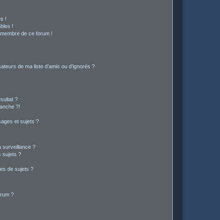
s !
bles !
n membre de ce forum !
ateurs de ma liste d’amis ou d’ignorés ?
sultat ?
anche ?!
ages et sujets ?
a surveillance ?
 sujets ?
es de sujets ?
orum ?