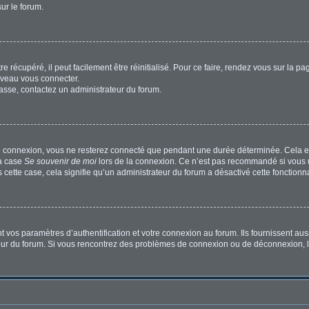
sur le forum.
 récupéré, il peut facilement être réinitialisé. Pour ce faire, rendez vous sur la p
uveau vous connecter.
passe, contactez un administrateur du forum.
e connexion, vous ne resterez connecté que pendant une durée déterminée. Cela em
la case
Se souvenir de moi
lors de la connexion. Ce n’est pas recommandé si vous u
s cette case, cela signifie qu’un administrateur du forum a désactivé cette fonctionna
os paramètres d’authentification et votre connexion au forum. Ils fournissent aussi
ateur du forum. Si vous rencontrez des problèmes de connexion ou de déconnexion, l