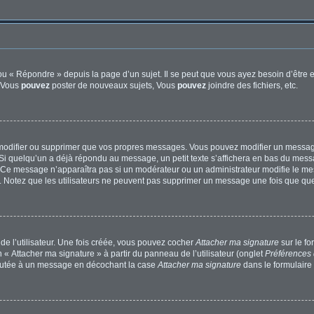
u « Répondre » depuis la page d’un sujet. Il se peut que vous ayez besoin d’être e
: Vous
pouvez
poster de nouveaux sujets, Vous
pouvez
joindre des fichiers, etc.
modifier ou supprimer que vos propres messages. Vous pouvez modifier un message
quelqu’un a déjà répondu au message, un petit texte s’affichera en bas du message 
n. Ce message n’apparaîtra pas si un modérateur ou un administrateur modifie le mes
ive. Notez que les utilisateurs ne peuvent pas supprimer un message une fois que qu
e l’utilisateur. Une fois créée, vous pouvez cocher
Attacher ma signature
sur le f
 « Attacher ma signature » à partir du panneau de l’utilisateur (onglet
Préférences 
joutée à un message en décochant la case
Attacher ma signature
dans le formulaire