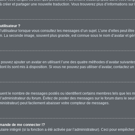
s à créer et partager une nouvelle traduction. Vous trouverez plus d’informations sur 
tilisateur ?
’utilisateur lorsque vous consultez les messages d’un sujet. L’une d’elles peut êtr
rum. La seconde image, souvent plus grande, est connue sous le nom d’avatar et 
s pouvez ajouter un avatar en utilisant l’une des quatre méthodes d’avatar suivantes 
ont ils sont mis à disposition. Si vous ne pouvez pas utiliser d’avatar, contactez un
diquent le nombre de messages postés ou identifient certains membres tels que les 
ar l’administrateur du forum. Évitez de poster des messages sur le forum dans le seu
ministrateur) peut facilement abaisser votre compteur de messages.
mande de me connecter !?
re intégré (si la fonction a été activée par l’administrateur). Ceci pour empêcher l’u