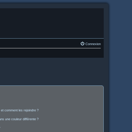
Connexion
s et comment les rejoindre ?
s une couleur différente ?
?