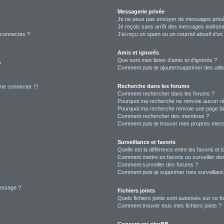
Messagerie privée
Je ne peux pas envoyer de messages privé
Je reçois sans arrêt des messages indésira
 connectés ?
J’ai reçu un spam ou un courriel abusif d’u
Amis et ignorés
Que sont mes listes d’amis et d’ignorés ?
?
Comment puis-je ajouter/supprimer des utilis
Recherche dans les forums
e connecter !?
Comment rechercher dans les forums ?
Pourquoi ma recherche ne renvoie aucun ré
Pourquoi ma recherche renvoie une page bl
Comment rechercher des membres ?
Comment puis-je trouver mes propres mess
Surveillance et favoris
Quelle est la différence entre les favoris et l
Comment mettre en favoris ou surveiller des
Comment surveiller des forums ?
Comment puis-je supprimer mes surveillanc
message ?
Fichiers joints
Quels fichiers joints sont autorisés sur ce f
Comment trouver tous mes fichiers joints ?