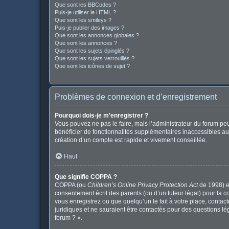
Que sont les BBCodes ?
Puis-je utiliser le HTML ?
Que sont les smileys ?
Puis-je publier des images ?
Que sont les annonces globales ?
Que sont les annonces ?
Que sont les sujets épinglés ?
Que sont les sujets verrouillés ?
Que sont les icônes de sujet ?
Problèmes de connexion et d’enregistrement
Pourquoi dois-je m’enregistrer ?
Vous pouvez ne pas le faire, mais l’administrateur du forum peu
bénéficier de fonctionnalités supplémentaires inaccessibles au
création d’un compte est rapide et vivement conseillée.
Haut
Que signifie COPPA ?
COPPA (ou
Children’s Online Privacy Protection Act
de 1998) es
consentement écrit des parents (ou d’un tuteur légal) pour la c
vous enregistrez ou que quelqu’un le fait à votre place, contac
juridiques et ne sauraient être contactés pour des questions l
forum ? ».