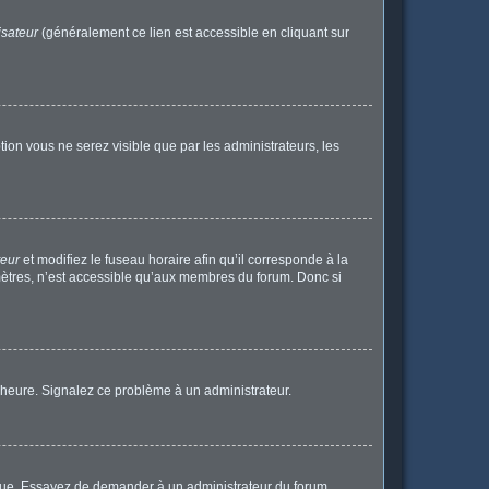
isateur
(généralement ce lien est accessible en cliquant sur
ption vous ne serez visible que par les administrateurs, les
teur
et modifiez le fuseau horaire afin qu’il corresponde à la
mètres, n’est accessible qu’aux membres du forum. Donc si
 l’heure. Signalez ce problème à un administrateur.
angue. Essayez de demander à un administrateur du forum