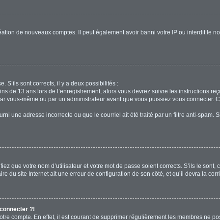
réation de nouveaux comptes. Il peut également avoir banni votre IP ou interdit le no
. S’ils sont corrects, il y a deux possibilités :
ins de 13 ans lors de l’enregistrement, alors vous devrez suivre les instructions r
par vous-même ou par un administrateur avant que vous puissiez vous connecter. Cet
rni une adresse incorrecte ou que le courriel ait été traité par un filtre anti-spam. 
iez que votre nom d’utilisateur et votre mot de passe soient corrects. S’ils le sont,
e du site Internet ait une erreur de configuration de son côté, et qu’il devra la corri
 connecter ?!
votre compte. En effet, il est courant de supprimer régulièrement les membres ne pos