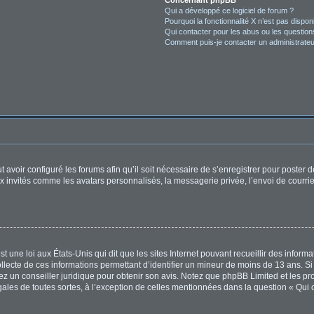
Concernant phpBB
Qui a développé ce logiciel de forum ?
Pourquoi la fonctionnalité X n’est pas dispon
Qui contacter pour les abus ou les questio
Comment puis-je contacter un administrateu
t avoir configuré les forums afin qu’il soit nécessaire de s’enregistrer pour poster
x invités comme les avatars personnalisés, la messagerie privée, l’envoi de courri
t une loi aux États-Unis qui dit que les sites Internet pouvant recueillir des infor
ollecte de ces informations permettant d’identifier un mineur de moins de 13 ans. S
tez un conseiller juridique pour obtenir son avis. Notez que phpBB Limited et les pr
égales de toutes sortes, à l’exception de celles mentionnées dans la question « Qui